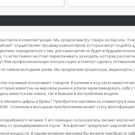
ьютеров и комплектующих. Мы предлагаем б/у товары из Европы. У на
аКомп" осуществляет продажу компьютеров, которые могут подойти дл
лжны определиться с тем, для каких целей он будет в будущем исполь
, то естественно не стоит переплачивать за модель, которая рассчитан
жут Вам профессиональную консультацию и помогут сделать оптимальн
К
по самым выгодным ценам. Мы предлагаем процессоры, видеокарты, м
ен огромный ассортимент товаров. В наличии и под заказ имеются мони
оторые известны на мировом рынке и успели зарекомендовать себя с 
есь имеются как новые, так и бывшие в употреблении модели.
ите обновить цифры и буквы? Приобретите наклейки на клавиатуру в на
HDMI
. Отличным и выгодным приобретением может стать многофункцион
есперебойного питания. С его помощью пользователь сможет исключит
нику от преждевременной порчи. "АльфаКомп" предлагает широкий выб
чной мощности. В нашем интернет-магазине Вы можете приобрести саб