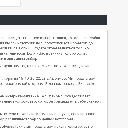
с Вы найдете большой выбор техники, которая способна
я любой категории пользователей (от новичков до
зоваться. Если Вы будете ограничиваться только
а на геймеров. Если у Вас возникнут сложности с
ый и выгодный выбор.
одули памяти, материнские платы, жесткие диски с
торы на 15, 19, 20, 22, 23,27 дюймов. Мы предлагаем
положительной стороны. В данном разделе Вы также
шем интернет-магазине. "АльфаКомп" осуществляет
альное устройство, которое совмещает в себе сканер и
ь потерю важной информации в случае, если пропало
ор различных товаров данной категории.
вуферы. Также мы предлагаем покупателям сетевые