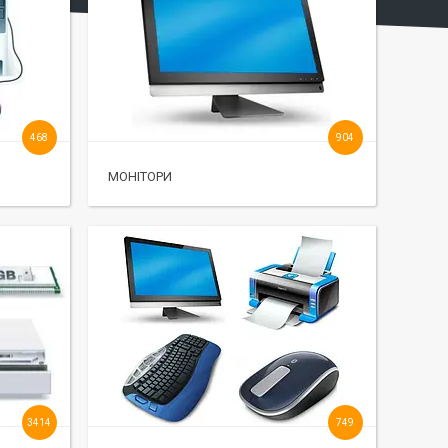
468
904
МОНІТОРИ
3414
749