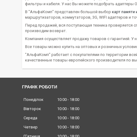
фильтры и кабеля. У нас Вы можете подобрать адаптеры
В "АльфаКомп" представлен большой выбор
карт памяти 
маршрутизаторов, коммутаторов, 3
G
,
WIFI
адаптеров и то
Перед продажей, вся поступающая техника проверяется с
производим возврат.
Компания осуществляет продажу товаров с гарантией. У н
Все товары можно купить на оптовых и розничных услови
"АльфаКомп" работает с покупателями по территории все
качественные товары европейского производителя по вы
ГРАФІК РОБОТИ
Понеділок
10:00
18:00
Вівторок
10:00
18:00
Середа
10:00
18:00
Четвер
10:00
18:00
Пʼятниця
10:00
18:00