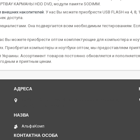
 OPTIBAY КАРМАНЫ HDD DVD, модули памяти SODIMM.
и внешних накопителей
. У нас Вы можете приобрести USB FLASH на 4, 8, 1
чек доступа.
пециалистами. Она подвергается всем необходимым тестированиям. Ес
ас Вы можете приобрести оптом комплектующие для компьютера и ноутб
ях. Приобретая компьютеры и ноутбуки оптом, мы предоставляем прият
й Украины. Ассортимент товаров постоянно обновляется и пополняетс
годным и приятным ценам.
(068)616-95-62 ◄ вул.Князя Володимира Великого,
буд.20, Дніпро, Україна
АльфаКомп