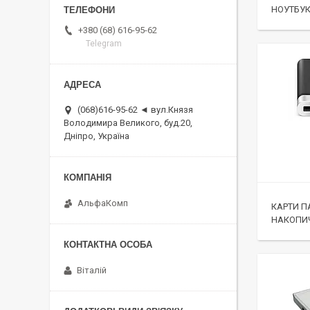
НОУТБУ
+380 (68) 616-95-62
Telegram
(068)616-95-62 ◄ вул.Князя
Володимира Великого, буд.20,
Дніпро, Україна
АльфаКомп
КАРТИ ПА
НАКОПИ
Віталій