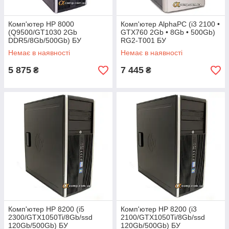
Комп'ютер HP 8000
Комп'ютер AlphaPC (i3 2100 •
(Q9500/GT1030 2Gb
GTX760 2Gb • 8Gb • 500Gb)
DDR5/8Gb/500Gb) БУ
RG2-T001 БУ
Немає в наявності
Немає в наявності
5 875
7 445
₴
₴
Комп'ютер HP 8200 (i5
Комп'ютер HP 8200 (i3
2300/GTX1050Ti/8Gb/ssd
2100/GTX1050Ti/8Gb/ssd
120Gb/500Gb) БУ
120Gb/500Gb) БУ