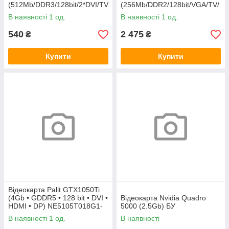
(512Mb/DDR3/128bit/2*DVI/TV
(256Mb/DDR2/128bit/VGA/TV/
) БУ
DVI) БУ
В наявності 1 од.
В наявності 1 од.
540
2 475
₴
₴
Купити
Купити
Відеокарта Palit GTX1050Ti
(4Gb • GDDR5 • 128 bit • DVI •
Відеокарта Nvidia Quadro
HDMI • DP) NE5105T018G1-
5000 (2.5Gb) БУ
1070F БУ
В наявності 1 од.
В наявності