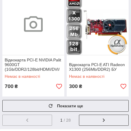
Відеокарта PCI-E NVIDIA Palit
9600GT
Відеокарта PCI-E ATI Radeon
(1Gb/DDR2/128bit/HDMI/DVI/
X1300 (256Mb/DDR2) БУ
VGA) БУ
Немає в наявності
Немає в наявності
700
300
₴
₴
Показати ще
1
/ 28