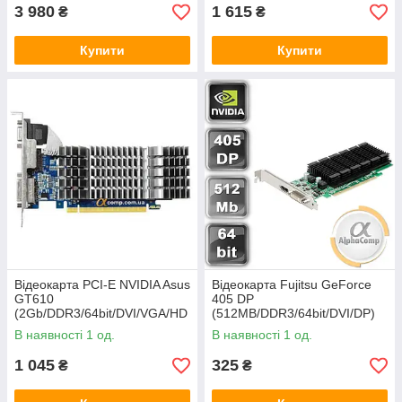
3 980
1 615
₴
₴
Купити
Купити
Відеокарта PCI-E NVIDIA Asus
Відеокарта Fujitsu GeForce
GT610
405 DP
(2Gb/DDR3/64bit/DVI/VGA/HD
(512MB/DDR3/64bit/DVI/DP)
MI) БУ
БУ
В наявності 1 од.
В наявності 1 од.
1 045
325
₴
₴