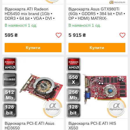
Відеокарта ATI Radeon
Відеокарта Asus GTX980Ti
HD5450 mix brand (1Gb •
(6Gb • GDDR5 • 384 bit • DVI •
DDR3 • 64 bit • VGA • DVI •
DP • HDMI) MATRIX-
HDMI) БУ
GTX980TI-P-6GD5-GAMING
В наявності 1 од.
В наявності 1 од.
БУ
595
5 915
₴
₴
Купити
Купити
Відеокарта PCI-E ATI Asus
Відеокарта PCI-E ATI HIS
HD3650
X550