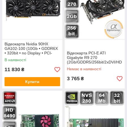
Відеокарта Nvidia 90HX
GA102-100 (10Gb • GDDR6X
• 320bit • no Display • PCI-
Відеокарта PCI-E ATI
e1.0) БВ
Gigabyte R9 270
В наявності
(2Gb/GDDR5/256bit/2xDVI/HD
MI/DP)
11 830
Немає в наявності
₴
3 765
₴
Купити