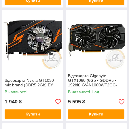
Купити
Купити
Відеокарта Gigabyte
Відеокарта Nvidia GT1030
GTX1060 (6Gb • GDDR5 •
mix brand (DDR5 2Gb) БУ
192bit) GV-N1060WF2OC-
6GD БВ
В наявності
В наявності 1 од.
1 940
5 595
₴
₴
Купити
Купити