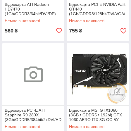
Відеокарта ATI Radeon
Відеокарта PCI-E NVIDIA Palit
HD7470
GT440
(1Gb/GDDR3/64bit/DVI/DP)
(1Gb/GDDR3/128bit/DVI/VGA/
БУ
HDMI) БУ
Немає в наявності
Немає в наявності
560
755
₴
₴
Відеокарта PCI-E ATI
Відеокарта MSI GTX1060
Sapphire R9 280X
(3GB • GDDR5 • 192bi) GTX
(3Gb/GDDR5/384bit/2xDVI/HD
1060 AERO ITX 3G OC БУ
MI/DP) БУ
Немає в наявності
Немає в наявності