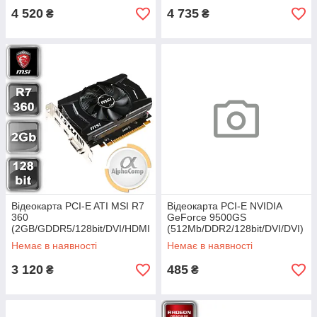
4 520
4 735
₴
₴
Відеокарта PCI-E ATI MSI R7
Відеокарта PCI-E NVIDIA
360
GeForce 9500GS
(2GB/GDDR5/128bit/DVI/HDMI
(512Mb/DDR2/128bit/DVI/DVI)
/DP)
БУ
Немає в наявності
Немає в наявності
3 120
485
₴
₴