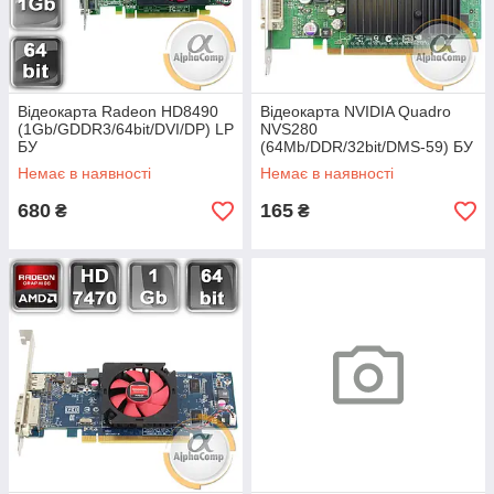
Відеокарта Radeon HD8490
Відеокарта NVIDIA Quadro
(1Gb/GDDR3/64bit/DVI/DP) LP
NVS280
БУ
(64Mb/DDR/32bit/DMS-59) БУ
Немає в наявності
Немає в наявності
680
165
₴
₴