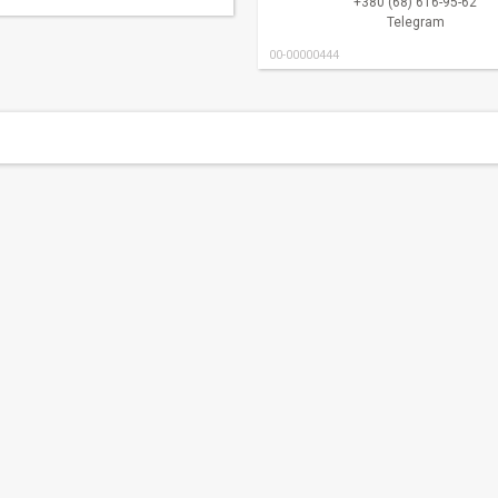
+380 (68) 616-95-62
Telegram
00-00000444