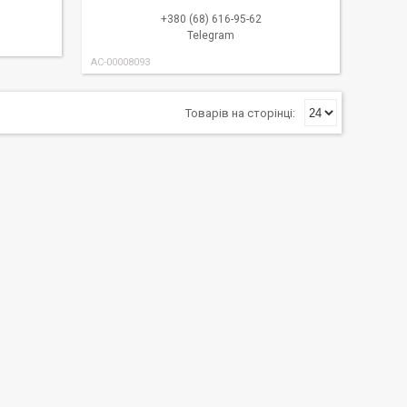
+380 (68) 616-95-62
Telegram
AC-00008093