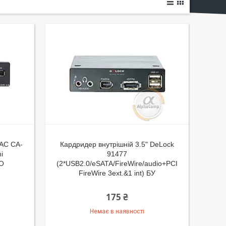
EAC CA-
Кардридер внутрішній 3.5" DeLock
i
91477
БО
(2*USB2.0/eSATA/FireWire/audio+PCI
FireWire 3ext.&1 int) БУ
175 ₴
Немає в наявності