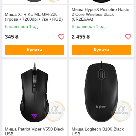
Миша HyperX Pulsefire Haste
Миша XTRIKE ME GM-226
2 Core Wireless Black
(ігрова • 7200dpi • 7кн • RGB)
(8R2E6AA)
В наявності 1 од.
В наявності 1 од.
345
2 455
₴
₴
Купити
Купити
Миша Patriot Viper V550 Black
Миша Logitech B100 Black
USB
USB