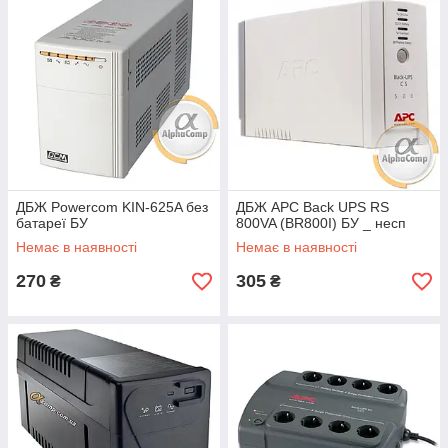
ДБЖ Powercom KIN-625A без
ДБЖ APC Back UPS RS
батареї БУ
800VA (BR800I) БУ _ несп
Немає в наявності
Немає в наявності
270
305
₴
₴