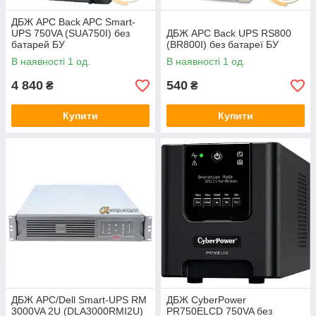
ДБЖ APC Back APC Smart-
UPS 750VA (SUA750I) без
ДБЖ APC Back UPS RS800
батарей БУ
(BR800I) без батареї БУ
В наявності 1 од.
В наявності 1 од.
4 840
540
₴
₴
Купити
Купити
ДБЖ APC/Dell Smart-UPS RM
ДБЖ CyberPower
3000VA 2U (DLA3000RMI2U)
PR750ELCD 750VA без