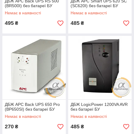
ДБЖ APC Back UPS RS 500
ДБЖ APC Smart UPS 620 SC
(BR500I) без батареї БУ
(SC620I) без батареї БУ
Немає в наявності
Немає в наявності
495
485
₴
₴
ДБЖ APC Back UPS 650 Pro
ДБЖ LogicPower 1200VA AVR
(BP650SI) без батареї БУ
без батареї БУ
Немає в наявності
Немає в наявності
270
485
₴
₴