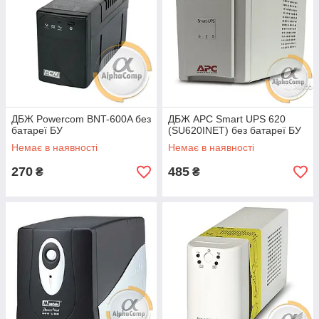
ДБЖ Powercom BNT-600A без
ДБЖ APC Smart UPS 620
батареї БУ
(SU620INET) без батареї БУ
Немає в наявності
Немає в наявності
270
485
₴
₴