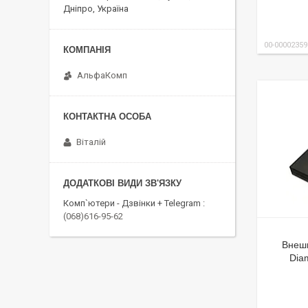
Дніпро, Україна
00-00002359
АльфаКомп
Віталій
Комп`ютери - Дзвінки + Telegram
(068)616-95-62
Внешн
Dia