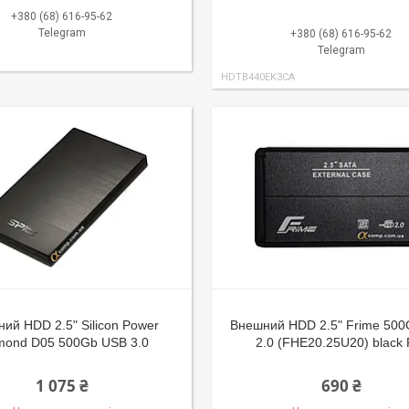
+380 (68) 616-95-62
Telegram
+380 (68) 616-95-62
Telegram
HDTB440EK3CA
ий HDD 2.5" Silicon Power
Внешний HDD 2.5" Frime 50
mond D05 500Gb USB 3.0
2.0 (FHE20.25U20) black 
1 075 ₴
690 ₴