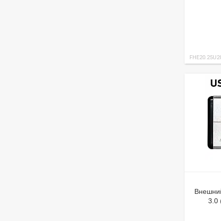
FHE20.25U2
Внешний
3.0