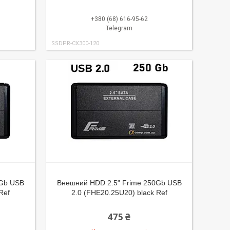
+380 (68) 616-95-62
Telegram
SSDPR-CX300-120
0Gb USB
Внешний HDD 2.5" Frime 250Gb USB
Ref
2.0 (FHE20.25U20) black Ref
475 ₴