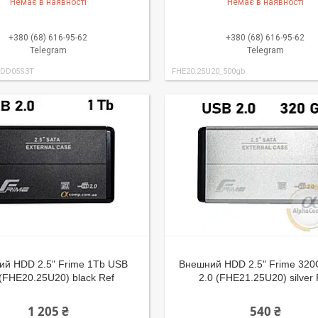
Немає в наявності
Немає в наявності
+380 (68) 616-95-62
+380 (68) 616-95-62
Telegram
Telegram
DD05S3T
FHE20.25U20_500gb
ий HDD 2.5" Frime 1Tb USB
Внешний HDD 2.5" Frime 32
 (FHE20.25U20) black Ref
2.0 (FHE21.25U20) silver 
1 205 ₴
540 ₴