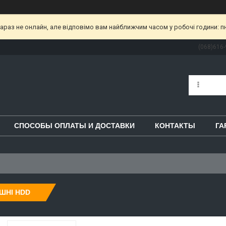
раз не онлайн, але відповімо вам найближчим часом у робочі години: пн-пт
(068)616-
СПОСОБЫ ОПЛАТЫ И ДОСТАВКИ
КОНТАКТЫ
ГА
ШНІ HDD