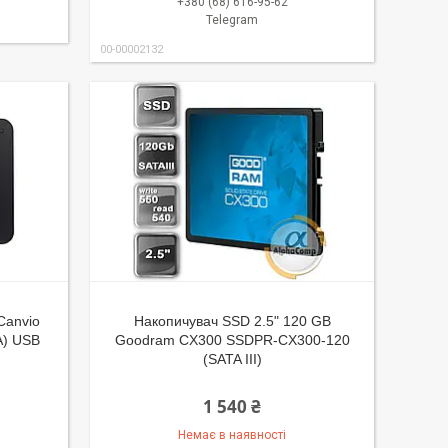
+380 (68) 616-95-62
Telegram
00-00002132
Canvio
Накопичувач SSD 2.5" 120 GB
A) USB
Goodram CX300 SSDPR-CX300-120
(SATA III)
1 540 ₴
Немає в наявності