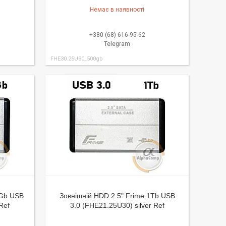
Немає в наявності
+380 (68) 616-95-62
Telegram
FHE30.25U30_500gb
0Gb USB
Зовнішній HDD 2.5" Frime 1Tb USB
Ref
3.0 (FHE21.25U30) silver Ref