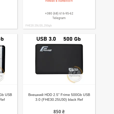
Немає в наявності
+380 (68) 616-95-62
Telegram
FHE20.25U20_250gb
0Gb USB
Внешний HDD 2.5" Frime 500Gb USB
Ref
3.0 (FHE30.25U30) black Ref
850 ₴