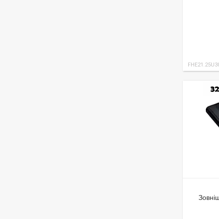
FHE21.25U3
Зовні