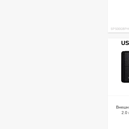
SP500GBPH
Внешн
2.0