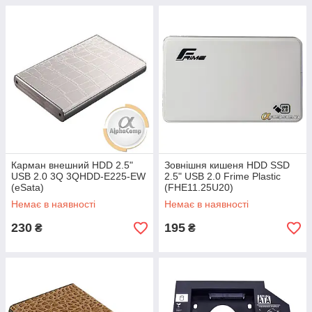
Карман внешний HDD 2.5"
Зовнішня кишеня HDD SSD
USB 2.0 3Q 3QHDD-E225-EW
2.5" USB 2.0 Frime Plastic
(eSata)
(FHE11.25U20)
Немає в наявності
Немає в наявності
230
195
₴
₴