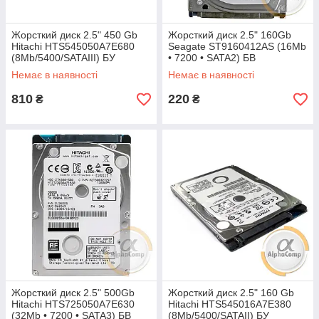
Жорсткий диск 2.5" 450 Gb
Жорсткий диск 2.5" 160Gb
Hitachi HTS545050A7E680
Seagate ST9160412AS (16Mb
(8Mb/5400/SATAIII) БУ
• 7200 • SATA2) БВ
Немає в наявності
Немає в наявності
810
220
₴
₴
Жорсткий диск 2.5" 500Gb
Жорсткий диск 2.5" 160 Gb
Hitachi HTS725050A7E630
Hitachi HTS545016A7E380
(32Mb • 7200 • SATA3) БВ
(8Mb/5400/SATAII) БУ