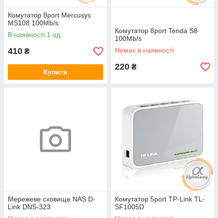
Комутатор 8port Mercusys
MS108 100Mb/s
Комутатор 8port Tenda S8
В наявності 1 од.
100Mb/s
410
Немає в наявності
₴
220
₴
Купити
Мережеве сховище NAS D-
Комутатор 5port TP-Link TL-
Link DNS-323
SF1005D