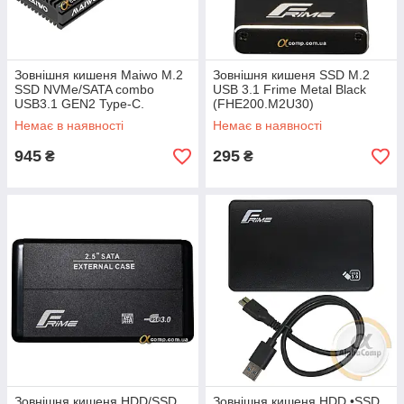
Зовнішня кишеня Maiwo M.2
Зовнішня кишеня SSD M.2
SSD NVMe/SATA combo
USB 3.1 Frime Metal Black
USB3.1 GEN2 Type-C.
(FHE200.M2U30)
(K1687P2)
Немає в наявності
Немає в наявності
945
295
₴
₴
Зовнішня кишеня HDD/SSD
Зовнішня кишеня HDD •SSD