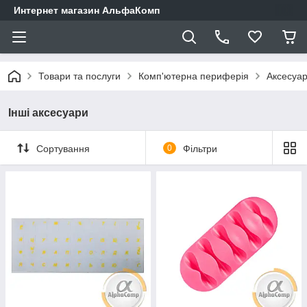
Интернет магазин АльфаКомп
Товари та послуги
Комп'ютерна периферія
Аксесуар
Інші аксесуари
Сортування
0
Фільтри