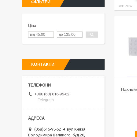
ФІЛЬТРИ
GXDPGW
Ціна
КОНТАКТИ
Наклейк
+380 (68) 616-95-62
Telegram
(068)616-95-62 ◄ вул.Князя
Володимира Великого, буд.20,