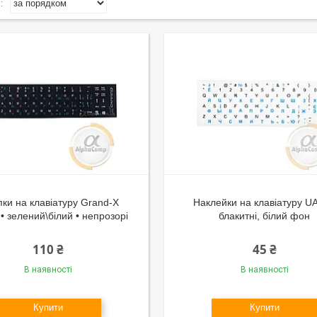
пки на клавіатуру Grand-X
Наклейки на клавіатуру U
• зелений\білий • непрозорі
блакитні, білий фон
110 ₴
45 ₴
В наявності
В наявності
Купити
Купити