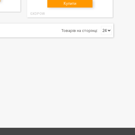
Купити
GXDPOW