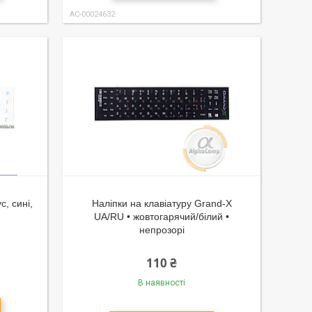
AC-00024632
с, сині,
Наліпки на клавіатуру Grand-X
UA/RU • жовтогарячий/білий •
непрозорі
110 ₴
В наявності