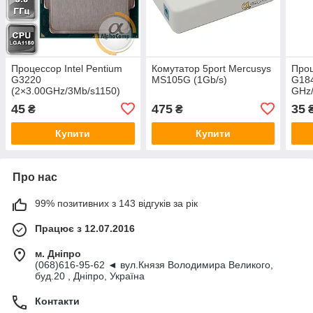
Процессор Intel Pentium
Комутатор 5port Mercusys
Проц
G3220
MS105G (1Gb/s)
G184
(2×3.00GHz/3Mb/s1150)
GHz/
БВ
45
475
35
₴
₴
Купити
Купити
Про нас
99% позитивних з 143 відгуків за рік
Працює з 12.07.2016
м. Дніпро
(068)616-95-62 ◄ вул.Князя Володимира Великого,
буд.20 , Дніпро, Україна
Контакти