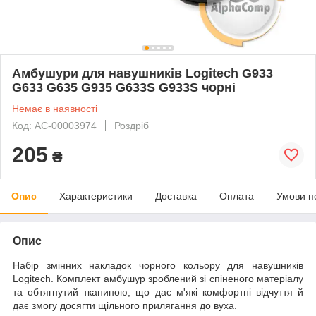
Амбушури для навушників Logitech G933
G633 G635 G935 G633S G933S чорні
Немає в наявності
Код: AC-00003974
Роздріб
205
₴
Опис
Характеристики
Доставка
Оплата
Умови п
Опис
Набір змінних накладок чорного кольору для навушників
Logitech. Комплект амбушур зроблений зі спіненого матеріалу
та обтягнутий тканиною, що дає м'які комфортні відчуття й
дає змогу досягти щільного прилягання до вуха.