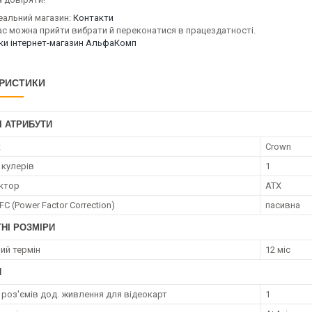
еальний магазин:
Контакти
ас можна прийти вибрати й переконатися в працездатності.
уки інтернет-магазин АльфаКомп
РИСТИКИ
І АТРИБУТИ
к
Crown
 кулерів
1
ктор
ATX
FC (Power Factor Correction)
пасивна
НІ РОЗМІРИ
ий термін
12 міс
И
ь роз'ємів дод. живлення для відеокарт
1