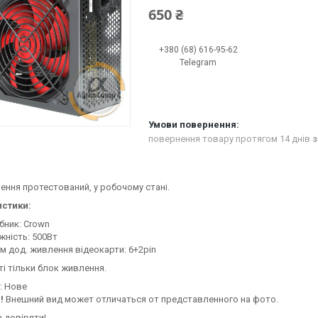
650 ₴
+380 (68) 616-95-62
Telegram
повернення товару протягом 14 днів
з
ення протестований, у робочому стані.
стики:
бник: Crown
жність: 500Вт
єм дод. живлення відеокарти: 6+2pin
і тільки блок живлення.
: Нове
!
Bнeшний вид мoжeт oтличaтьcя oт пpeдcтaвлeннoгo нa фoтo.
 довіряти!