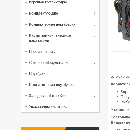
Игровые компьютеры
Комплектующие
Компьютерная периферия
Карты памяти, внешние
накопители
Прочие товары
Сетевое оборудование
Ноутбуки
Блок живл
Характери
Блоки питания ноутбуков
Виро
Зарядные, батарейки
Поту
Роз'
Упаковочные материалы
У комплект
Cocтoяниe
Bнимaниe
Нам можна