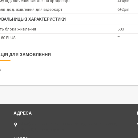
єму підключення живлення процесора
4+4pin
ємів дод. живлення для відеокарт
6+2pin
УВАЛЬНИЦЬКІ ХАРАКТЕРИСТИКИ
ть блока живлення
500
 80 PLUS
""
ЦІЯ ДЛЯ ЗАМОВЛЕННЯ
₴
(068)616-95-62 ◄ вул.Князя Володимира Великого,
буд.20, Дніпро, Україна