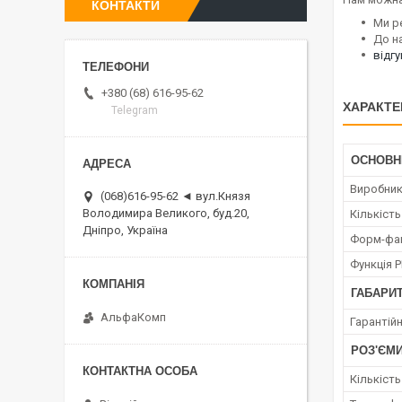
КОНТАКТИ
Ми р
До н
відг
+380 (68) 616-95-62
ХАРАКТЕ
Telegram
ОСНОВН
Виробни
(068)616-95-62 ◄ вул.Князя
Володимира Великого, буд.20,
Кількість
Дніпро, Україна
Форм-фа
Функція P
ГАБАРИТ
АльфаКомп
Гарантійн
РОЗ'ЄМ
Кількіст