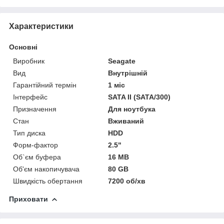
Характеристики
Основні
Виробник
Seagate
Вид
Внутрішній
Гарантійний термін
1 міс
Інтерфейс
SATA II (SATA/300)
Призначення
Для ноутбука
Стан
Вживаний
Тип диска
HDD
Форм-фактор
2.5"
Об`єм буфера
16 MB
Об'єм накопичувача
80 GB
Швидкість обертання
7200 об/хв
Приховати