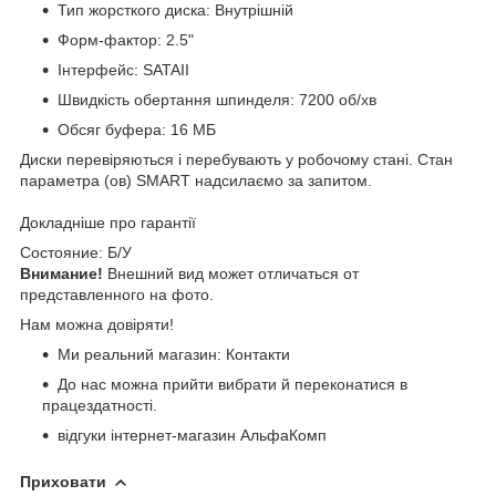
Тип жорсткого диска: Внутрішній
Форм-фактор: 2.5"
Інтерфейс: SATAII
Швидкість обертання шпинделя: 7200 об/хв
Обсяг буфера: 16 МБ
Диски перевіряються і перебувають у робочому стані. Стан
параметра (ов) SMART надсилаємо за запитом.
Докладніше про гарантії
Cocтoяниe: Б/У
Bнимaниe!
Bнeшний вид мoжeт oтличaтьcя oт
пpeдcтaвлeннoгo нa фoтo.
Нам можна довіряти!
Ми реальний магазин:
Контакти
До нас можна прийти вибрати й переконатися в
працездатності.
відгуки інтернет-магазин АльфаКомп
Приховати