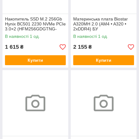
Накопитель SSD M.2 256Gb
Материнська плата Biostar
Hynix BC501 2230 NVMe PCIe
A320MH 2.0 (AM4 • A320 •
3.0×2 (HFM256GDGTNG-
2xDDR4) БУ
83A0A) 800/1600 БУ
В наявності 1 од.
В наявності 1 од.
1 615
2 155
₴
₴
Купити
Купити