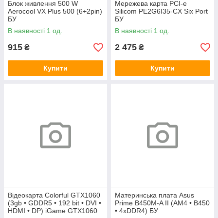
Блок живлення 500 W
Мережева карта PCI-e
Aerocool VX Plus 500 (6+2pin)
Silicom PE2G6I35-CX Six Port
БУ
БУ
В наявності 1 од.
В наявності 1 од.
915
2 475
₴
₴
Купити
Купити
Відеокарта Colorful GTX1060
Материнська плата Asus
(3gb • GDDR5 • 192 bit • DVI •
Prime B450M-A II (AM4 • B450
HDMI • DP) iGame GTX1060
• 4xDDR4) БУ