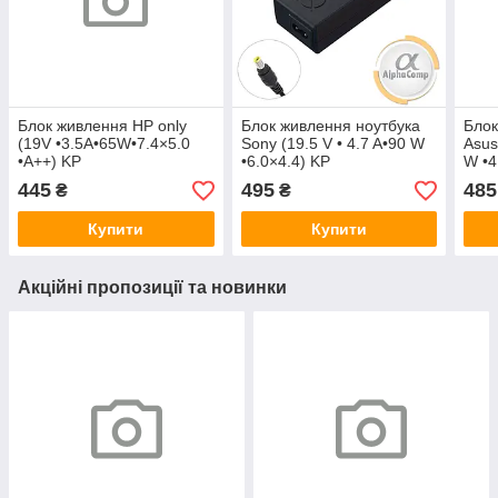
Блок живлення HP only
Блок живлення ноутбука
Блок
(19V •3.5A•65W•7.4×5.0
Sony (19.5 V • 4.7 A•90 W
Asus
•A++) KP
•6.0×4.4) KP
W •4
445
495
485
₴
₴
Купити
Купити
Акційні пропозиції та новинки