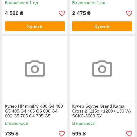
Vulcan U 3G БУ
В наявності 1 од.
В наявності 1 од.
4 520
2 475
₴
₴
Купити
Купити
Кулер HP miniPC 400 G4 400
Кулер Scythe Grand Kama
G5 405 G4 405 G5 600 G4
Cross 2 (115x • 1200 • 130 W)
600 G5 705 G4 705 G5
SCKC-3000 БУ
(L19561-001)
В наявності
В наявності
735
595
₴
₴