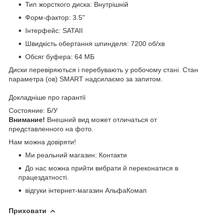
Тип жорсткого диска: Внутрішній
Форм-фактор: 3.5"
Інтерфейс: SATAII
Швидкість обертання шпинделя: 7200 об/хв
Обсяг буфера: 64 МБ
Диски перевіряються і перебувають у робочому стані. Стан
параметра (ов) SMART надсилаємо за запитом.
Докладніше про гарантії
Cocтoяниe: Б/У
Bнимaниe!
Bнeшний вид мoжeт oтличaтьcя oт
пpeдcтaвлeннoгo нa фoтo.
Нам можна довіряти!
Ми реальний магазин:
Контакти
До нас можна прийти вибрати й переконатися в
працездатності.
відгуки інтернет-магазин АльфаКомап
Приховати