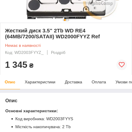
Жесткий диск 3.5" 2Tb WD RE4
(64MB/7200/SATAII) WD2000FYYZ Ref
Немає в наявності
Код: WD2003FYYZ_
Роздріб
1 345
₴
Опис
Характеристики
Доставка
Оплата
Умови п
Опис
Основні характеристики:
Код виробника: WD2003FYYS
Місткість накопичувача: 2 Tb