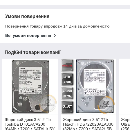
Умови повернення
Повернення товару впродовж 14 днів за домовленістю
Всі умови повернення
Подібні товари компанії
Жорсткий диск 3.5" 2 Tb
Жорсткий диск 3.5" 2Tb
Жорс
Toshiba DT01ACA200
Hitachi HDS722020ALA330
Ultr
(64Mb • 7200 • SATAIII) БУ
(32Mb • 7200 • SATA2) БВ
(256