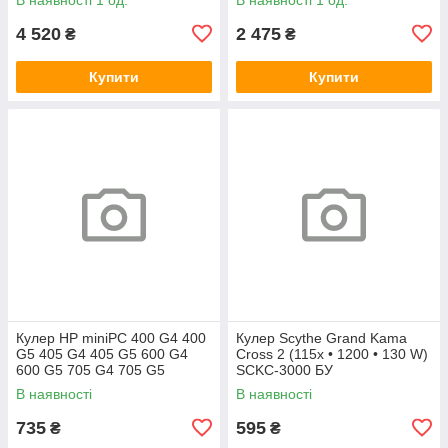
4 520
2 475
₴
₴
Купити
Купити
Кулер HP miniPC 400 G4 400
Кулер Scythe Grand Kama
G5 405 G4 405 G5 600 G4
Cross 2 (115x • 1200 • 130 W)
600 G5 705 G4 705 G5
SCKC-3000 БУ
(L19561-001)
В наявності
В наявності
735
595
₴
₴