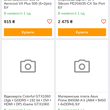
Aerocool VX Plus 500 (6+2pin)
Silicom PE2G6I35-CX Six Port
БУ
БУ
В наявності 1 од.
В наявності 1 од.
915
2 475
₴
₴
Купити
Купити
Відеокарта Colorful GTX1060
Материнська плата Asus
(3gb • GDDR5 • 192 bit • DVI •
Prime B450M-A II (AM4 • B450
HDMI • DP) iGame GTX1060
• 4xDDR4) БУ
Vulcan U 3G БУ
В наявності 1 од.
В наявності 1 од.