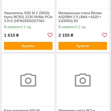
Накопитель SSD M.2 256Gb
Материнська плата Biostar
Hynix BC501 2230 NVMe PCIe
A320MH 2.0 (AM4 • A320 •
3.0×2 (HFM256GDGTNG-
2xDDR4) БУ
83A0A) 800/1600 БУ
В наявності 1 од.
В наявності 1 од.
1 615
2 155
₴
₴
Купити
Купити
Блок живлення 500 W
Мережева карта PCI-e