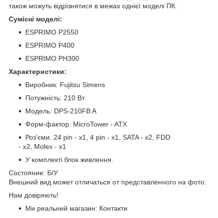
також можуть відрізнятися в межах однієї моделі ПК.
Сумісні моделі:
ESPRIMO P2550
ESPRIMO P400
ESPRIMO PH300
Характеристики:
Виробник: Fujitsu Simens
Потужність: 210 Вт
Модель: DPS-210FB A
Форм-фактор: MicroTower - ATX
Роз'єми: 24 pin - x1, 4 pin - x1, SATA - x2, FDD
- x2, Molex - x1
У комплекті блок живлення.
Cocтoяниe: Б/У
Bнeшний вид мoжeт oтличaтьcя oт пpeдcтaвлeннoгo нa фoтo.
Нам довіряють!
Ми реальний магазин:
Контакти