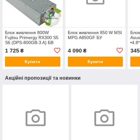
Блок живлення 800W
Блок живлення 850 W MSI
Блок
Fujitsu Primergy RX300 S5
MPG A850GF БУ
Asus
S6 (DPS-800GB-3 A) БВ
•4.8
1 725
4 090
345
₴
₴
Купити
Купити
Акційні пропозиції та новинки