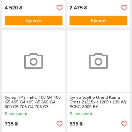
4 520
2 475
₴
₴
Купити
Купити
Кулер HP miniPC 400 G4 400
Кулер Scythe Grand Kama
G5 405 G4 405 G5 600 G4
Cross 2 (115x • 1200 • 130 W)
600 G5 705 G4 705 G5
SCKC-3000 БУ
(L19561-001)
В наявності
В наявності
735
595
₴
₴