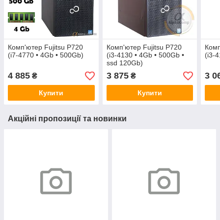
Комп'ютер Fujitsu P720
Комп'ютер Fujitsu P720
Комп
(i7-4770 • 4Gb • 500Gb)
(i3-4130 • 4Gb • 500Gb •
(i3-
ssd 120Gb)
4 885
3 875
3 0
₴
₴
Купити
Купити
Акційні пропозиції та новинки