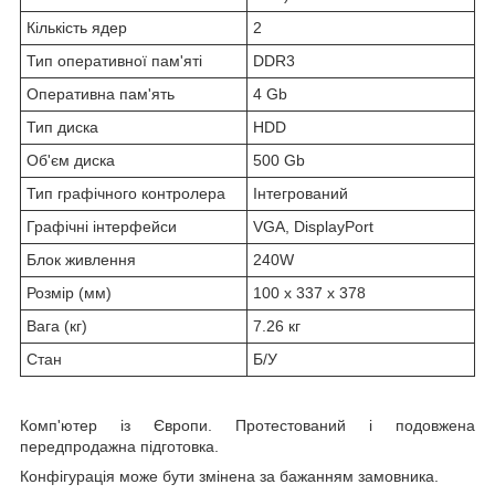
Кількість ядер
2
Тип оперативної пам'яті
DDR3
Оперативна пам'ять
4 Gb
Тип диска
HDD
Об'єм диска
500 Gb
Тип графічного контролера
Інтегрований
Графічні інтерфейси
VGA, DisplayPort
Блок живлення
240W
Розмір (мм)
100 x 337 x 378
Вага (кг)
7.26 кг
Стан
Б/У
Комп'ютер із Європи. Протестований і подовжена
передпродажна підготовка.
Конфігурація може бути змінена за бажанням замовника.