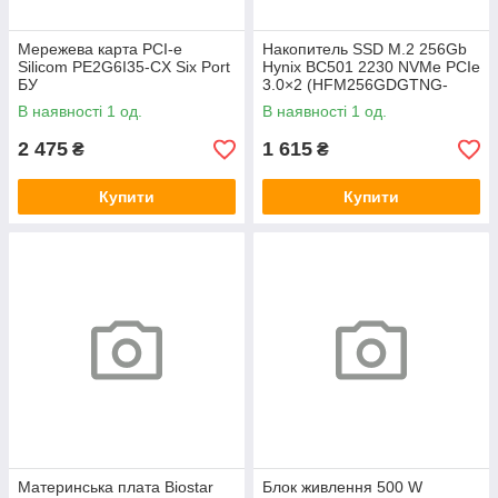
Мережева карта PCI-e
Накопитель SSD M.2 256Gb
Silicom PE2G6I35-CX Six Port
Hynix BC501 2230 NVMe PCIe
БУ
3.0×2 (HFM256GDGTNG-
83A0A) 800/1600 БУ
В наявності 1 од.
В наявності 1 од.
2 475
1 615
₴
₴
Купити
Купити
Материнська плата Biostar
Блок живлення 500 W