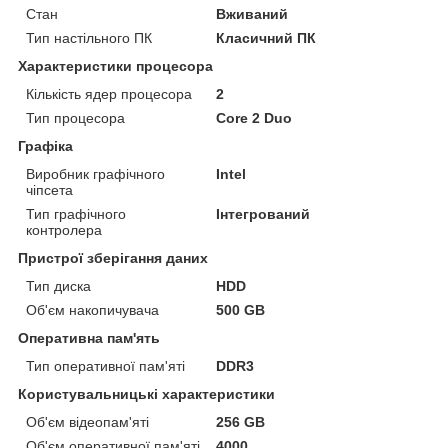
Стан
Вживаний
Тип настільного ПК
Класичний ПК
Характеристики процесора
Кількість ядер процесора
2
Тип процесора
Core 2 Duo
Графіка
Виробник графічного
Intel
чіпсета
Тип графічного
Інтегрований
контролера
Пристрої зберігання даних
Тип диска
HDD
Об'єм накопичувача
500 GB
Оперативна пам'ять
Тип оперативної пам'яті
DDR3
Користувальницькі характеристики
Об'єм відеопам'яті
256 GB
Об'єм оперативної пам'яті
4000