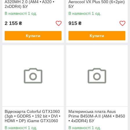
A320MH 2.0 (AM4 • A320 •
Aerocool VX Plus 500 (6+2pin)
2xDDR4) БУ
БУ
В наявності 1 од.
В наявності 1 од.
2 155
915
₴
₴
Купити
Купити
Відеокарта Colorful GTX1060
Материнська плата Asus
(3gb • GDDR5 • 192 bit • DVI •
Prime B450M-A II (AM4 • B450
HDMI • DP) iGame GTX1060
• 4xDDR4) БУ
Vulcan U 3G БУ
В наявності 1 од.
В наявності 1 од.