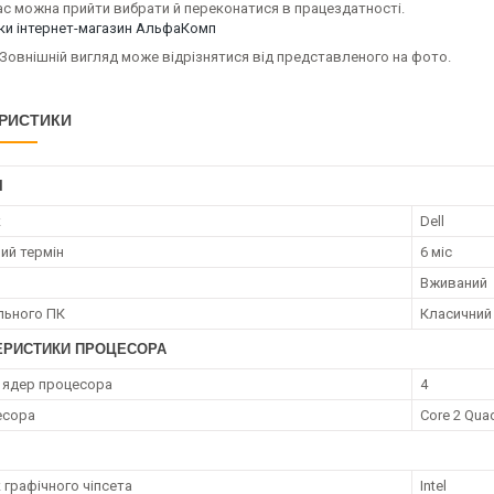
ас можна прийти вибрати й переконатися в працездатності.
уки інтернет-магазин АльфаКомп
Зовнішній вигляд може відрізнятися від представленого на фото.
РИСТИКИ
І
к
Dell
ий термін
6 міс
Вживаний
ільного ПК
Класичний
ЕРИСТИКИ ПРОЦЕСОРА
ь ядер процесора
4
есора
Core 2 Qua
 графічного чіпсета
Intel