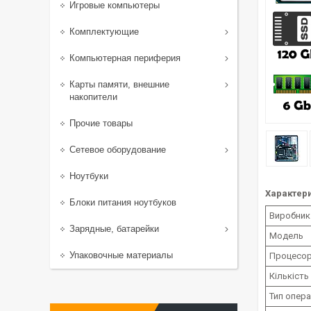
Игровые компьютеры
Комплектующие
Компьютерная периферия
Карты памяти, внешние
накопители
Прочие товары
Сетевое оборудование
Ноутбуки
Характери
Блоки питания ноутбуков
Виробник
Зарядные, батарейки
Модель
Упаковочные материалы
Процесо
Кількість
Тип опера