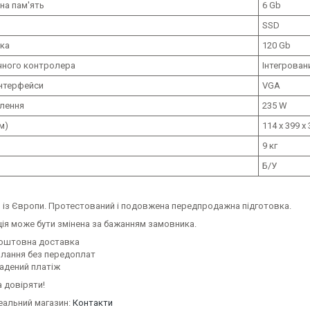
на пам'ять
6 Gb
SSD
ска
120 Gb
ічного контролера
Інтегрован
інтерфейси
VGA
лення
235 W
м)
114 x 399 x
9 кг
Б/У
 із Європи. Протестований і подовжена передпродажна підготовка.
ція може бути змінена за бажанням замовника.
оштовна доставка
илання без передоплат
адений платіж
 довіряти!
еальний магазин:
Контакти