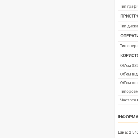
Тип граф
ПРИСТРО
Тип диск
ОПЕРАТ
Тип опера
КОРИСТ
Об'єм SS
Об'єм від
Об'єм опе
Типорозм
Частота 
ІНФОРМА
Ціна:
2 540