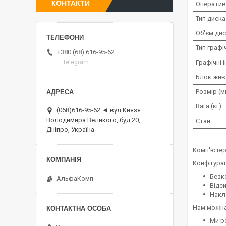
КОНТАКТИ
Оператив
Тип диска
Об'єм ди
Тип граф
+380 (68) 616-95-62
Графічні 
Telegram
Блок жив
Розмір (м
Вага (кг)
(068)616-95-62 ◄ вул.Князя
Володимира Великого, буд.20,
Стан
Дніпро, Україна
Комп'ютер
Конфігура
Безк
АльфаКомп
Відс
Накл
Нам можна
Ми р