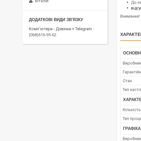
Віталій
До н
відг
Внимание! 
Комп`ютери - Дзвінки + Telegram
ХАРАКТЕ
(068)616-95-62
ОСНОВН
Виробни
Гарантійн
Стан
Тип наст
ХАРАКТ
Кількіст
Тип проц
ГРАФІКА
Виробник