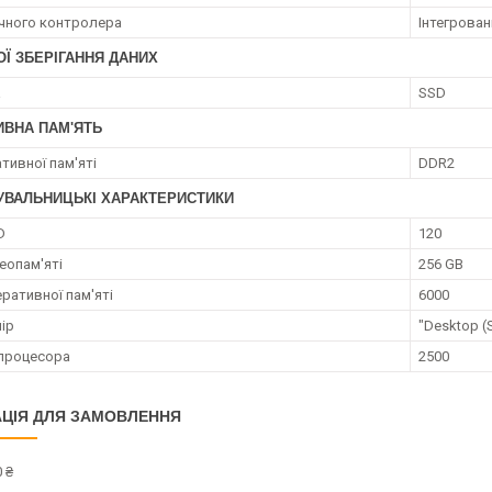
ічного контролера
Інтегрован
Ї ЗБЕРІГАННЯ ДАНИХ
а
SSD
ИВНА ПАМ'ЯТЬ
тивної пам'яті
DDR2
УВАЛЬНИЦЬКІ ХАРАКТЕРИСТИКИ
D
120
еопам'яті
256 GB
ративної пам'яті
6000
ір
"Desktop (
процесора
2500
ЦІЯ ДЛЯ ЗАМОВЛЕННЯ
 ₴