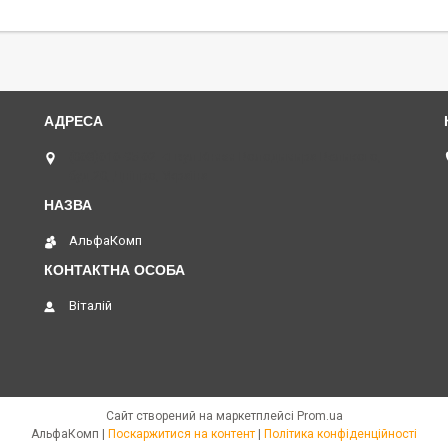
(068)616-95-62 ◄ вул.Князя Володимира Великого,
буд.20, Дніпро, Україна
АльфаКомп
Віталій
Сайт створений на маркетплейсі
Prom.ua
АльфаКомп |
Поскаржитися на контент
|
Політика конфіденційності