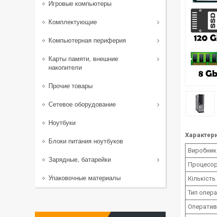
Игровые компьютеры
Комплектующие
Компьютерная периферия
Карты памяти, внешние
накопители
Прочие товары
Сетевое оборудование
Ноутбуки
Характери
Блоки питания ноутбуков
Виробник
Зарядные, батарейки
Процесо
Упаковочные материалы
Кількість
Тип опера
Оператив