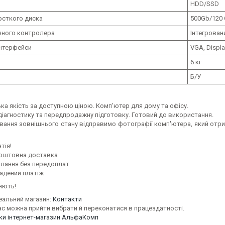
HDD/SSD
рсткого диска
500Gb/120
ічного контролера
Інтегрован
інтерфейси
VGA, Displa
6 кг
Б/У
ка якість за доступною ціною. Комп'ютер для дому та офісу.
іагностику та передпродажну підготовку. Готовий до використання.
вання зовнішнього стану відправимо фотографії комп'ютера, який отр
тія!
оштовна доставка
илання без передоплат
адений платіж
яють!
еальний магазин:
Контакти
ас можна прийти вибрати й переконатися в працездатності.
уки інтернет-магазин АльфаКомп