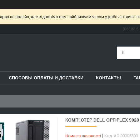
раз не онлайн, але відповімо вам найближчим часом у робочі години: пн-пт
(068)616-
СПОСОБЫ ОПЛАТЫ И ДОСТАВКИ
КОНТАКТЫ
ГА
КОМП'ЮТЕР DELL OPTIPLEX 9020 SF
Немає в наявності
Код:
AC-00005809