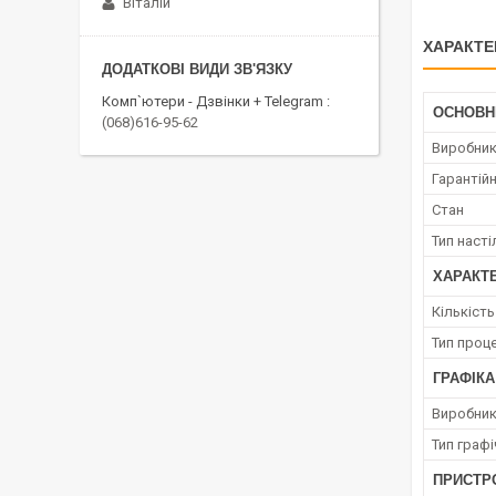
Віталій
ХАРАКТЕ
Комп`ютери - Дзвінки + Telegram
ОСНОВН
(068)616-95-62
Виробни
Гарантійн
Стан
Тип наст
ХАРАКТ
Кількіст
Тип проц
ГРАФІКА
Виробник
Тип граф
ПРИСТРО