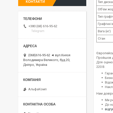
КОНТАКТИ
Тип диска
Об'єм жо
Тип граф
Графічні 
+380 (68) 616-95-62
Вага (кг)
Telegram
Стан
Європейсь
(068)616-95-62 ◄ вул.Князя
Пройшов д
Володимира Великого, буд.20,
Для оціню
Дніпро, Україна
220 В.
Гаран
Безк
Відс
Накл
АльфаКомп
Нам довір
Ми р
До н
відг