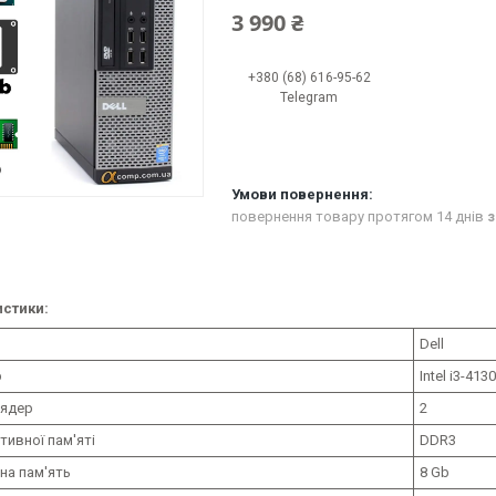
3 990 ₴
+380 (68) 616-95-62
Telegram
повернення товару протягом 14 днів
з
стики:
Dell
р
Intel i3-413
 ядер
2
тивної пам'яті
DDR3
на пам'ять
8 Gb