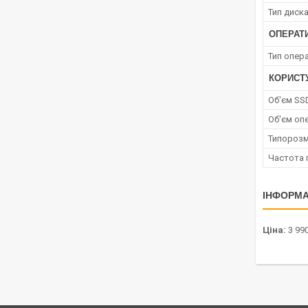
Тип диск
ОПЕРАТ
Тип опера
КОРИСТ
Об'єм SS
Об'єм опе
Типорозм
Частота 
ІНФОРМА
Ціна:
3 990