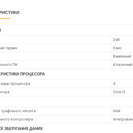
РИСТИКИ
І
к
Dell
ий термін
6 міс
Вживаний
ільного ПК
Класичний
ЕРИСТИКИ ПРОЦЕСОРА
ь ядер процесора
4
есора
Core i5
 графічного чіпсета
Intel
ічного контролера
Інтегрован
Ї ЗБЕРІГАННЯ ДАНИХ