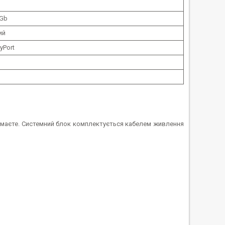
 Gb
ий
yPort
имаєте. Системний блок комплектується кабелем живлення