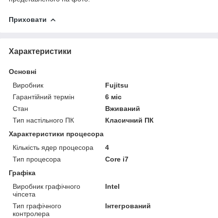
Приховати
Характеристики
Основні
Виробник
Fujitsu
Гарантійний термін
6 міс
Стан
Вживаний
Тип настільного ПК
Класичний ПК
Характеристики процесора
Кількість ядер процесора
4
Тип процесора
Core i7
Графіка
Виробник графічного
Intel
чіпсета
Тип графічного
Інтегрований
контролера