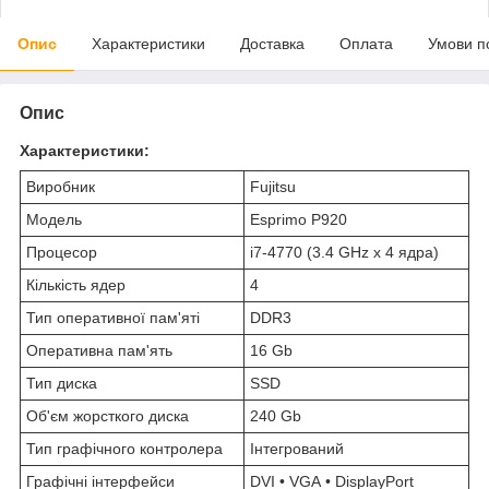
Опис
Характеристики
Доставка
Оплата
Умови п
Опис
Характеристики:
Виробник
Fujitsu
Модель
Esprimo P920
Процесор
i7-4770 (3.4 GHz x 4 ядра)
Кількість ядер
4
Тип оперативної пам'яті
DDR3
Оперативна пам'ять
16 Gb
Тип диска
SSD
Об'єм жорсткого диска
240 Gb
Тип графічного контролера
Інтегрований
Графічні інтерфейси
DVI • VGA • DisplayPort