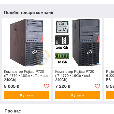
Подібні товари компанії
Компьютер Fujitsu P720
Комп'ютер Fujitsu P720
Fuji
(i7-4770 • 16Gb • 1Tb • ssd
(i7-4770 • 16Gb • ssd
6100
240Gb)
240Gb)
БВ
8 005
7 220
8 5
₴
₴
Купити
Купити
Про нас