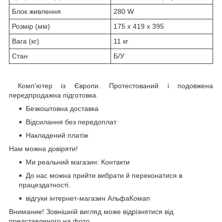
Блок живлення
280 W
Розмір (мм)
175 x 419 x 395
Вага (кг)
11 кг
Стан
Б/У
Комп'ютер із Європи. Протестований і подовжена
передпродажна підготовка.
Безкоштовна доставка
Відсилання без передоплат
Накладений платіж
Нам можна довіряти!
Ми реальний магазин:
Контакти
До нас можна прийти вибрати й переконатися в
працездатності.
відгуки інтернет-магазин АльфаКомап
Внимание! Зовнішній вигляд може відрізнятися від
представленого на фото.