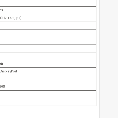
20
4 GHz x 4 ядра)
ий
 DisplayPort
 395