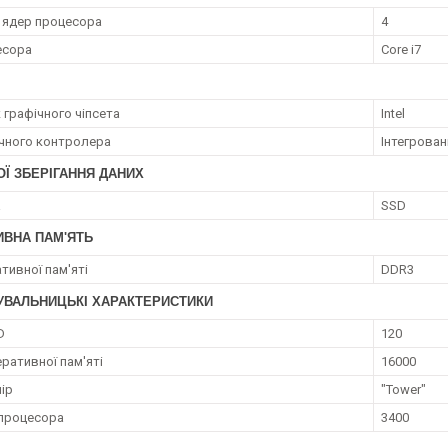
ь ядер процесора
4
есора
Core i7
 графічного чіпсета
Intel
ічного контролера
Інтегрован
Ї ЗБЕРІГАННЯ ДАНИХ
а
SSD
ИВНА ПАМ'ЯТЬ
тивної пам'яті
DDR3
УВАЛЬНИЦЬКІ ХАРАКТЕРИСТИКИ
D
120
ративної пам'яті
16000
ір
"Tower"
процесора
3400