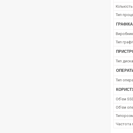
Кількіст
Тип проц
ГРАФІКА
Виробник
Тип граф
ПРИСТРО
Тип диск
ОПЕРАТ
Тип опера
КОРИСТ
Об'єм SS
Об'єм опе
Типорозм
Частота 