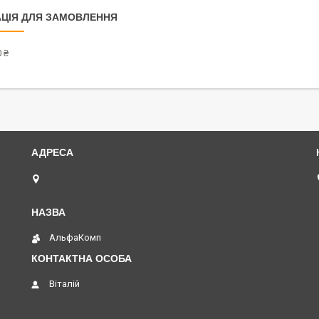
ЦІЯ ДЛЯ ЗАМОВЛЕННЯ
 ₴
(068)616-95-62 ◄ вул.Князя Володимира Великого,
буд.20, Дніпро, Україна
АльфаКомп
Віталій