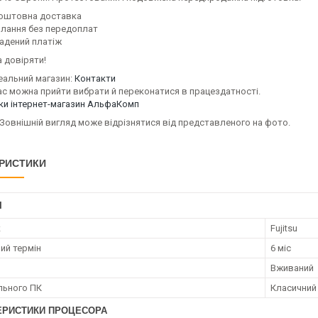
оштовна доставка
илання без передоплат
адений платіж
 довіряти!
еальний магазин:
Контакти
ас можна прийти вибрати й переконатися в працездатності.
уки інтернет-магазин АльфаКомп
Зовнішній вигляд може відрізнятися від представленого на фото.
РИСТИКИ
І
к
Fujitsu
ий термін
6 міс
Вживаний
ільного ПК
Класичний
ЕРИСТИКИ ПРОЦЕСОРА