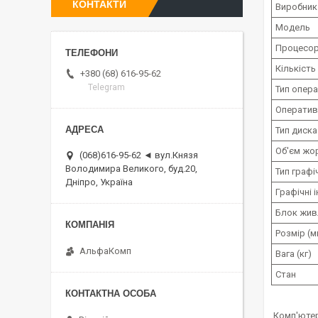
КОНТАКТИ
Виробник
Модель
Процесо
Кількість
+380 (68) 616-95-62
Telegram
Тип опера
Оператив
Тип диска
Об'єм жо
(068)616-95-62 ◄ вул.Князя
Володимира Великого, буд.20,
Тип граф
Дніпро, Україна
Графічні 
Блок жив
Розмір (м
АльфаКомп
Вага (кг)
Стан
Комп'ютер