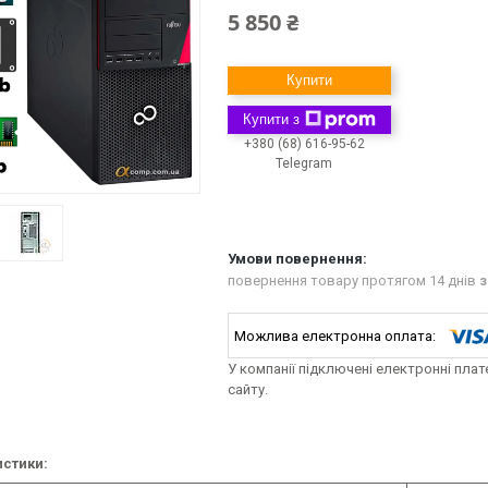
5 850 ₴
Купити
Купити з
+380 (68) 616-95-62
Telegram
повернення товару протягом 14 днів
з
У компанії підключені електронні пла
сайту.
стики: