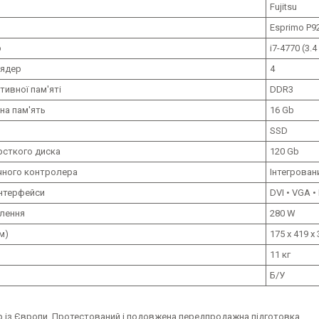
Fujitsu
Esprimo P9
р
i7-4770 (3.
 ядер
4
тивної пам'яті
DDR3
на пам'ять
16 Gb
SSD
рсткого диска
120 Gb
ічного контролера
Інтегрован
інтерфейси
DVI • VGA •
лення
280 W
м)
175 x 419 x
11 кг
Б/У
 із Європи. Протестований і подовжена передпродажна підготовка.