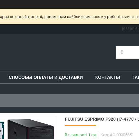
раз не онлайн, але відповімо вам найближчим часом у робочі години: пн-пт
(068)616-
СПОСОБЫ ОПЛАТЫ И ДОСТАВКИ
КОНТАКТЫ
ГА
FUJITSU ESPRIMO P920 (I7-4770 •
В наявності 1 од.
Код:
AC-00005851