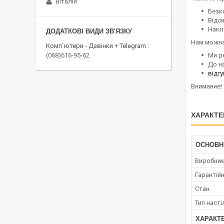
Віталій
Безк
Відс
Накл
Нам можна
Комп`ютери - Дзвінки + Telegram
Ми р
(068)616-95-62
До н
відг
Внимание! 
ХАРАКТЕ
ОСНОВН
Виробни
Гарантійн
Стан
Тип наст
ХАРАКТ