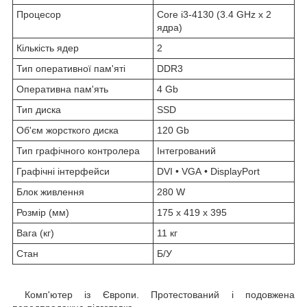
Процесор
Core i3-4130 (3.4 GHz x 2
ядра)
Кількість ядер
2
Тип оперативної пам'яті
DDR3
Оперативна пам'ять
4 Gb
Тип диска
SSD
Об'єм жорсткого диска
120 Gb
Тип графічного контролера
Інтегрований
Графічні інтерфейси
DVI • VGA • DisplayPort
Блок живлення
280 W
Розмір (мм)
175 x 419 x 395
Вага (кг)
11 кг
Стан
Б/У
Комп'ютер із Європи. Протестований і подовжена