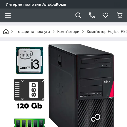
Интернет магазин АльфаКомп
Товари та послуги
Комп'ютери
Комп'ютер Fujitsu P9