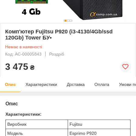
Комп'ютер Fujitsu P920 (i3-4130/4Gb/ssd
120Gb) Tower БУ•
Немає в наявності
Код: AC-00005843
Роздріб
3 475
₴
Опис
Характеристики
Доставка
Оплата
Умови п
Опис
Характеристики:
Виробник
Fujitsu
Модель
Esprimo P920