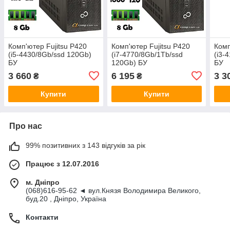
Комп'ютер Fujitsu P420
Комп'ютер Fujitsu P420
Комп
(i5-4430/8Gb/ssd 120Gb)
(i7-4770/8Gb/1Tb/ssd
(i3-
БУ
120Gb) БУ
БУ
3 660
6 195
3 3
₴
₴
Купити
Купити
Про нас
99% позитивних з 143 відгуків за рік
Працює з 12.07.2016
м. Дніпро
(068)616-95-62 ◄ вул.Князя Володимира Великого,
буд.20 , Дніпро, Україна
Контакти