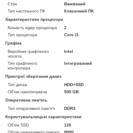
Стан
Вживаний
Тип настільного ПК
Класичний ПК
Характеристики процесора
Кількість ядер процесора
2
Тип процесора
Core i3
Графіка
Виробник графічного
Intel
чіпсета
Тип графічного
Інтегрований
контролера
Пристрої зберігання даних
Тип диска
HDD+SSD
Об'єм накопичувача
500 GB
Оперативна пам'ять
Тип оперативної пам'яті
DDR3
Користувальницькі характеристики
Об'єм SSD
120
Об'єм оперативної пам'яті
8000