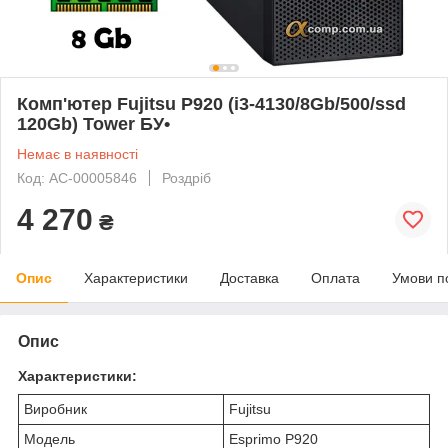
Комп'ютер Fujitsu P920 (i3-4130/8Gb/500/ssd
120Gb) Tower БУ•
Немає в наявності
Код: AC-00005846
Роздріб
4 270
₴
Опис
Характеристики
Доставка
Оплата
Умови п
Опис
Характеристики:
Виробник
Fujitsu
Модель
Esprimo P920