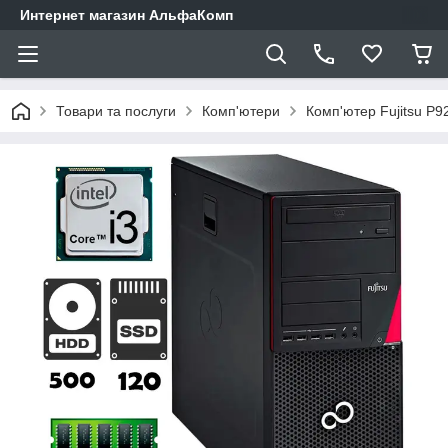
Интернет магазин АльфаКомп
Товари та послуги
Комп'ютери
Комп'ютер Fujitsu P9