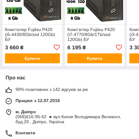
Комп'ютер Fujitsu P420
Комп'ютер Fujitsu P420
Комп
(i5-4430/8Gb/ssd 120Gb)
(i7-4770/8Gb/1Tb/ssd
(i3-
БУ
120Gb) БУ
БУ
3 660
6 195
3 3
₴
₴
Купити
Купити
Про нас
99% позитивних з 142 відгуків за рік
Працює з 12.07.2016
м. Дніпро
(068)616-95-62 ◄ вул.Князя Володимира Великого,
буд.20 , Дніпро, Україна
Контакти