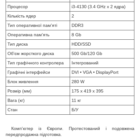
Процесор
i3-4130 (3.4 GHz x 2 ядра)
Кількість ядер
2
Тип оперативної пам'яті
DDR3
Оперативна пам'ять
8 Gb
Тип диска
HDD/SSD
Об'єм жорсткого диска
500 Gb/120 Gb
Тип графічного контролера
Інтегрований
Графічні інтерфейси
DVI • VGA • DisplayPort
Блок живлення
280 W
Розмір (мм)
175 x 419 x 395
Вага (кг)
11 кг
Стан
Б/У
Комп'ютер із Європи. Протестований і подовжена
передпродажна підготовка.