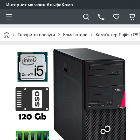
Интернет магазин АльфаКомп
Товари та послуги
Комп'ютери
Комп'ютер Fujitsu P9