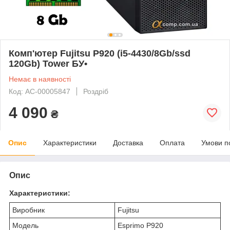
Комп'ютер Fujitsu P920 (i5-4430/8Gb/ssd
120Gb) Tower БУ•
Немає в наявності
Код: AC-00005847
Роздріб
4 090
₴
Опис
Характеристики
Доставка
Оплата
Умови п
Опис
Характеристики:
Виробник
Fujitsu
Модель
Esprimo P920