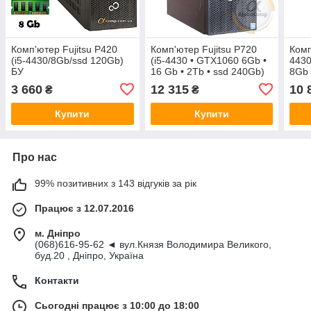
Комп'ютер Fujitsu P420
Комп'ютер Fujitsu P720
Комп
(i5-4430/8Gb/ssd 120Gb)
(i5-4430 • GTX1060 6Gb •
4430
БУ
16 Gb • 2Tb • ssd 240Gb)
8Gb 
БУ
БУ
3 660
12 315
10 
₴
₴
Купити
Купити
Про нас
99% позитивних з 143 відгуків за рік
Працює з 12.07.2016
м. Дніпро
(068)616-95-62 ◄ вул.Князя Володимира Великого,
буд.20 , Дніпро, Україна
Контакти
Сьогодні працює з 10:00 до 18:00