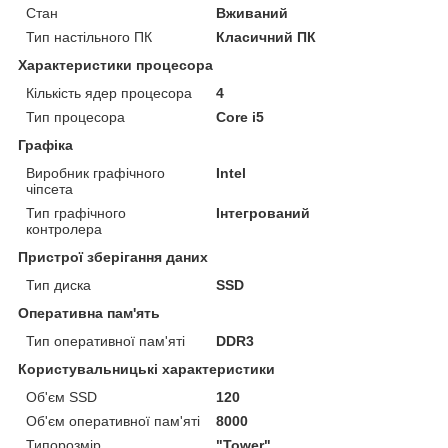
Стан
Вживаний
Тип настільного ПК
Класичний ПК
Характеристики процесора
Кількість ядер процесора
4
Тип процесора
Core i5
Графіка
Виробник графічного
Intel
чіпсета
Тип графічного
Інтегрований
контролера
Пристрої зберігання даних
Тип диска
SSD
Оперативна пам'ять
Тип оперативної пам'яті
DDR3
Користувальницькі характеристики
Об'єм SSD
120
Об'єм оперативної пам'яті
8000
Типорозмір
"Tower"