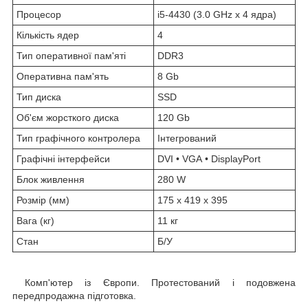
Процесор
i5-4430 (3.0 GHz x 4 ядра)
Кількість ядер
4
Тип оперативної пам'яті
DDR3
Оперативна пам'ять
8 Gb
Тип диска
SSD
Об'єм жорсткого диска
120 Gb
Тип графічного контролера
Інтегрований
Графічні інтерфейси
DVI • VGA • DisplayPort
Блок живлення
280 W
Розмір (мм)
175 x 419 x 395
Вага (кг)
11 кг
Стан
Б/У
Комп'ютер із Європи. Протестований і подовжена
передпродажна підготовка.