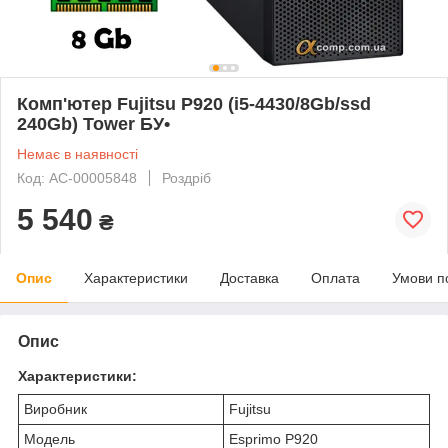
Комп'ютер Fujitsu P920 (i5-4430/8Gb/ssd
240Gb) Tower БУ•
Немає в наявності
Код: AC-00005848
Роздріб
5 540
₴
Опис
Характеристики
Доставка
Оплата
Умови п
Опис
Характеристики:
Виробник
Fujitsu
Модель
Esprimo P920