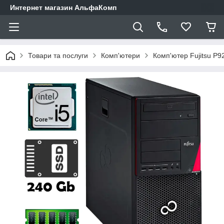
Интернет магазин АльфаКомп
Товари та послуги
Комп'ютери
Комп'ютер Fujitsu P9