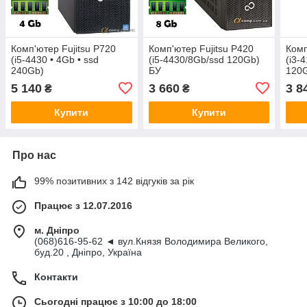
Комп'ютер Fujitsu P720
Комп'ютер Fujitsu P420
Комп
(i5-4430 • 4Gb • ssd
(i5-4430/8Gb/ssd 120Gb)
(i3-
240Gb)
БУ
120
5 140
3 660
3 8
₴
₴
Купити
Купити
Про нас
99% позитивних з 142 відгуків за рік
Працює з 12.07.2016
м. Дніпро
(068)616-95-62 ◄ вул.Князя Володимира Великого,
буд.20 , Дніпро, Україна
Контакти
Сьогодні працює з 10:00 до 18:00