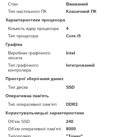
Стан
Вживаний
Тип настільного ПК
Класичний ПК
Характеристики процесора
Кількість ядер процесора
4
Тип процесора
Core i5
Графіка
Виробник графічного
Intel
чіпсета
Тип графічного
Інтегрований
контролера
Пристрої зберігання даних
Тип диска
SSD
Оперативна пам'ять
Тип оперативної пам'яті
DDR3
Користувальницькі характеристики
Об'єм SSD
240
Об'єм оперативної пам'яті
8000
Типорозмір
"Tower"