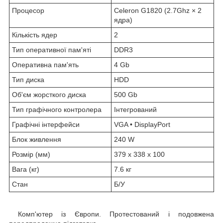
Процесор
Celeron G1820 (2.7Ghz × 2
ядра)
Кількість ядер
2
Тип оперативної пам'яті
DDR3
Оперативна пам'ять
4 Gb
Тип диска
HDD
Об'єм жорсткого диска
500 Gb
Тип графічного контролера
Інтегрований
Графічні інтерфейси
VGA • DisplayPort
Блок живлення
240 W
Розмір (мм)
379 x 338 x 100
Вага (кг)
7.6 кг
Стан
Б/У
Комп'ютер із Європи. Протестований і подовжена