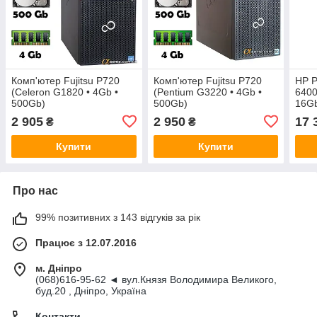
Комп'ютер Fujitsu P720
Комп'ютер Fujitsu P720
HP P
(Celeron G1820 • 4Gb •
(Pentium G3220 • 4Gb •
6400
500Gb)
500Gb)
16Gb
MT
2 905
2 950
17 
₴
₴
Купити
Купити
Про нас
99% позитивних з 143 відгуків за рік
Працює з 12.07.2016
м. Дніпро
(068)616-95-62 ◄ вул.Князя Володимира Великого,
буд.20 , Дніпро, Україна
Контакти