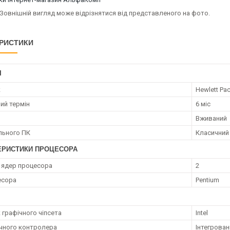
Зовнішній вигляд може відрізнятися від представленого на фото.
РИСТИКИ
І
к
Hewlett Pa
ий термін
6 міс
Вживаний
ільного ПК
Класичний
ЕРИСТИКИ ПРОЦЕСОРА
ь ядер процесора
2
есора
Pentium
 графічного чіпсета
Intel
ічного контролера
Інтегрован