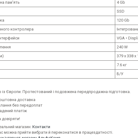
на пам'ять
4 Gb
SSD
ска
120 Gb
ічного контролера
Інтегрован
інтерфейси
VGA • Displ
лення
240 W
м)
379 x 338 x
7.6 кг
Б/У
 із Європи. Протестований і подовжена передпродажна підготовка.
оштовна доставка
илання без передоплат
адений платіж
 довіряти!
еальний магазин:
Контакти
ас можна прийти вибрати й переконатися в працездатності.
уки інтернет-магазин АльфаКомп