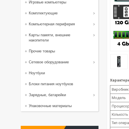
Игровые компьютеры
Комплектующие
Компьютерная периферия
Карты памяти, внешние
накопители
Прочие товары
Сетевое оборудование
Ноутбуки
Характери
Блоки питания ноутбуков
Виробник
Зарядные, батарейки
Модель
Упаковочные материалы
Процесо
Кількість
Тип опера