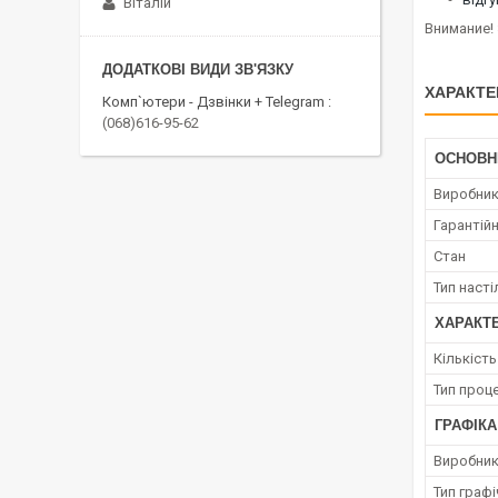
Віталій
Внимание! 
ХАРАКТЕ
Комп`ютери - Дзвінки + Telegram
(068)616-95-62
ОСНОВН
Виробни
Гарантійн
Стан
Тип наст
ХАРАКТ
Кількіст
Тип проц
ГРАФІКА
Виробник
Тип граф