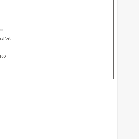
ий
ayPort
 100