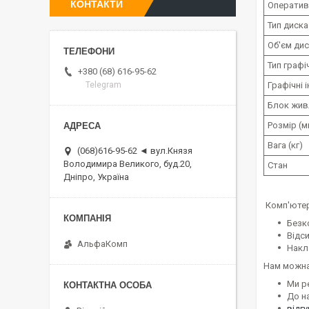
КОНТАКТИ
Оператив
Тип диска
Об'єм ди
Тип граф
+380 (68) 616-95-62
Графічні 
Telegram
Блок жив
Розмір (м
Вага (кг)
(068)616-95-62 ◄ вул.Князя
Володимира Великого, буд.20,
Стан
Дніпро, Україна
Комп'ютер
Безк
Відс
АльфаКомп
Накл
Нам можна
Ми р
До н
відг