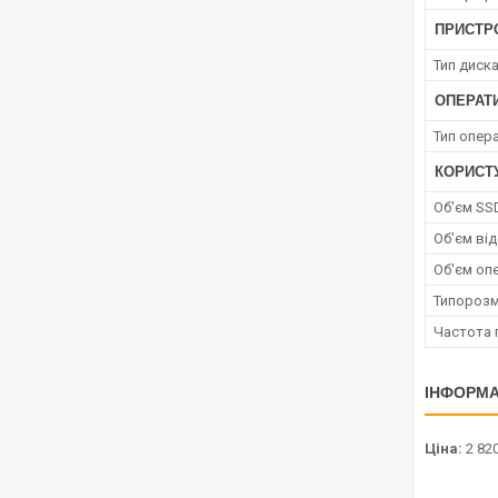
ПРИСТРО
Тип диск
ОПЕРАТ
Тип опера
КОРИСТ
Об'єм SS
Об'єм від
Об'єм опе
Типорозм
Частота 
ІНФОРМА
Ціна:
2 820