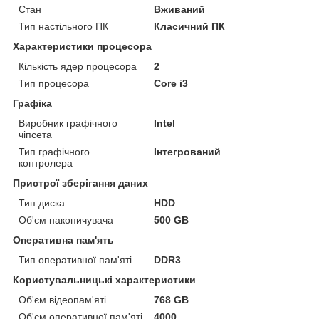
Стан
Вживаний
Тип настільного ПК
Класичний ПК
Характеристики процесора
Кількість ядер процесора
2
Тип процесора
Core i3
Графіка
Виробник графічного
Intel
чіпсета
Тип графічного
Інтегрований
контролера
Пристрої зберігання даних
Тип диска
HDD
Об'єм накопичувача
500 GB
Оперативна пам'ять
Тип оперативної пам'яті
DDR3
Користувальницькі характеристики
Об'єм відеопам'яті
768 GB
Об'єм оперативної пам'яті
4000