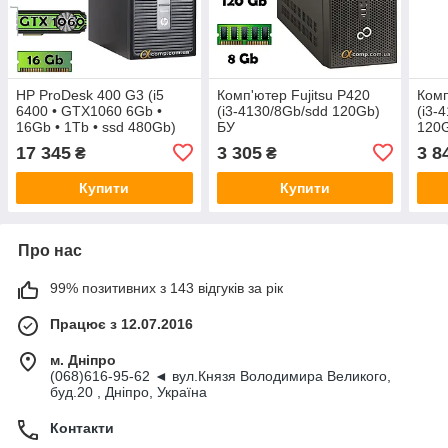
HP ProDesk 400 G3 (i5
Комп'ютер Fujitsu P420
Комп
6400 • GTX1060 6Gb •
(i3-4130/8Gb/sdd 120Gb)
(i3-
16Gb • 1Tb • ssd 480Gb)
БУ
120
MT
17 345
3 305
3 8
₴
₴
Купити
Купити
Про нас
99% позитивних з 143 відгуків за рік
Працює з 12.07.2016
м. Дніпро
(068)616-95-62 ◄ вул.Князя Володимира Великого,
буд.20 , Дніпро, Україна
Контакти