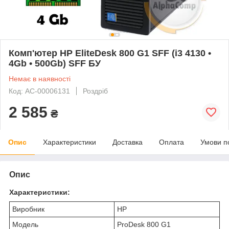
Комп'ютер HP EliteDesk 800 G1 SFF (i3 4130 •
4Gb • 500Gb) SFF БУ
Немає в наявності
Код: AC-00006131
Роздріб
2 585
₴
Опис
Характеристики
Доставка
Оплата
Умови п
Опис
Характеристики:
Виробник
HP
Модель
ProDesk 800 G1