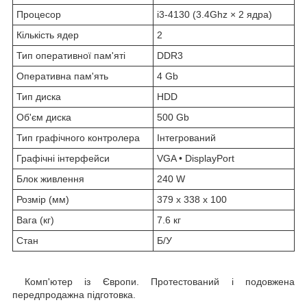
Процесор
i3-4130 (3.4Ghz × 2 ядра)
Кількість ядер
2
Тип оперативної пам'яті
DDR3
Оперативна пам'ять
4 Gb
Тип диска
HDD
Об'єм диска
500 Gb
Тип графічного контролера
Інтегрований
Графічні інтерфейси
VGA • DisplayPort
Блок живлення
240 W
Розмір (мм)
379 x 338 x 100
Вага (кг)
7.6 кг
Стан
Б/У
Комп'ютер із Європи. Протестований і подовжена
передпродажна підготовка.