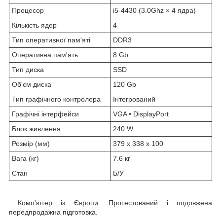
Процесор
i5-4430 (3.0Ghz × 4 ядра)
Кількість ядер
4
Тип оперативної пам'яті
DDR3
Оперативна пам'ять
8 Gb
Тип диска
SSD
Об'єм диска
120 Gb
Тип графічного контролера
Інтегрований
Графічні інтерфейси
VGA • DisplayPort
Блок живлення
240 W
Розмір (мм)
379 x 338 x 100
Вага (кг)
7.6 кг
Стан
Б/У
Комп'ютер із Європи. Протестований і подовжена
передпродажна підготовка.