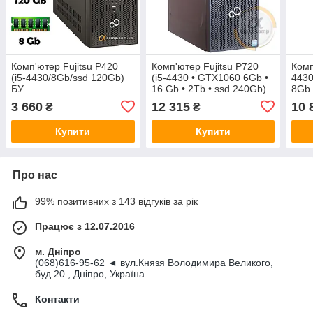
Комп'ютер Fujitsu P420
Комп'ютер Fujitsu P720
Комп
(i5-4430/8Gb/ssd 120Gb)
(i5-4430 • GTX1060 6Gb •
4430
БУ
16 Gb • 2Tb • ssd 240Gb)
8Gb 
БУ
БУ
3 660
12 315
10 
₴
₴
Купити
Купити
Про нас
99% позитивних з 143 відгуків за рік
Працює з 12.07.2016
м. Дніпро
(068)616-95-62 ◄ вул.Князя Володимира Великого,
буд.20 , Дніпро, Україна
Контакти