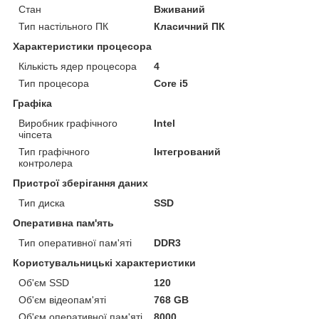
Стан
Вживаний
Тип настільного ПК
Класичний ПК
Характеристики процесора
Кількість ядер процесора
4
Тип процесора
Core i5
Графіка
Виробник графічного
Intel
чіпсета
Тип графічного
Інтегрований
контролера
Пристрої зберігання даних
Тип диска
SSD
Оперативна пам'ять
Тип оперативної пам'яті
DDR3
Користувальницькі характеристики
Об'єм SSD
120
Об'єм відеопам'яті
768 GB
Об'єм оперативної пам'яті
8000