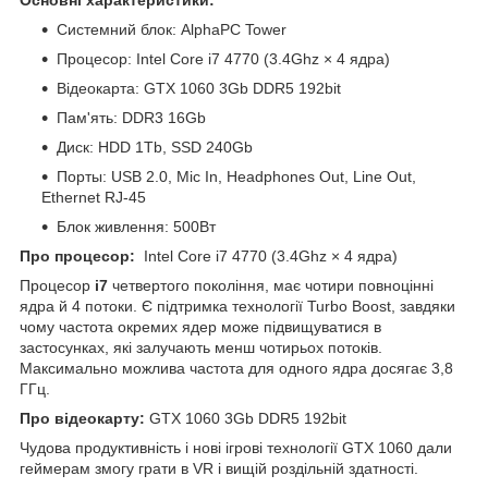
Системний блок: AlphaPC Tower
Процесор: Intel Core i7 4770 (3.4Ghz × 4 ядра)
Відеокарта: GTX 1060 3Gb DDR5 192bit
Пам'ять: DDR3 16Gb
Диск: HDD 1Tb, SSD 240Gb
Порты: USB 2.0, Mic In, Headphones Out, Line Out,
Ethernet RJ-45
Блок живлення: 500Вт
Про процесор:
Intel Core i7 4770 (3.4Ghz × 4 ядра)
Процесор
i7
четвертого покоління, має чотири повноцінні
ядра й 4 потоки. Є підтримка технології Turbo Boost, завдяки
чому частота окремих ядер може підвищуватися в
застосунках, які залучають менш чотирьох потоків.
Максимально можлива частота для одного ядра досягає 3,8
ГГц.
Про відеокарту:
GTX 1060 3Gb DDR5 192bit
Чудова продуктивність і нові ігрові технології GTX 1060 дали
геймерам змогу грати в VR і вищій роздільній здатності.