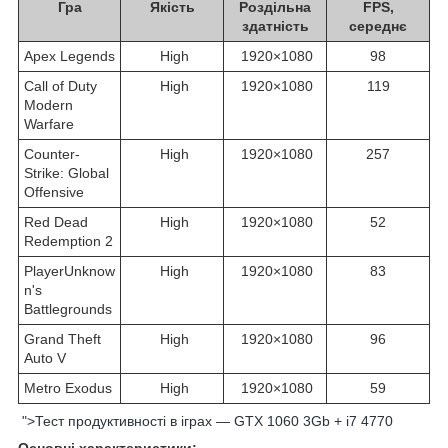
Гра
Якість
Роздільна
FPS,
здатність
середнє
Apex Legends
High
1920×1080
98
Call of Duty
High
1920×1080
119
Modern
Warfare
Counter-
High
1920×1080
257
Strike: Global
Offensive
Red Dead
High
1920×1080
52
Redemption 2
PlayerUnknow
High
1920×1080
83
n's
Battlegrounds
Grand Theft
High
1920×1080
96
Auto V
Metro Exodus
High
1920×1080
59
">Тест продуктивності в іграх — GTX 1060 3Gb + i7 4770
Основні характеристики: