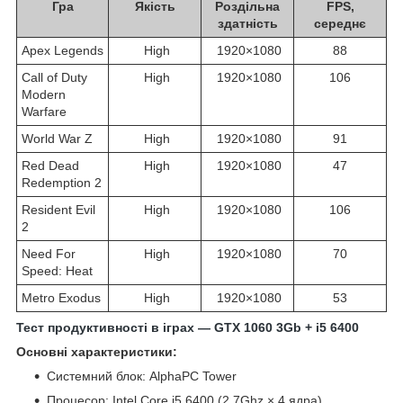
Гра
Якість
Роздільна
FPS,
здатність
середнє
Apex Legends
High
1920×1080
88
Call of Duty
High
1920×1080
106
Modern
Warfare
World War Z
High
1920×1080
91
Red Dead
High
1920×1080
47
Redemption 2
Resident Evil
High
1920×1080
106
2
Need For
High
1920×1080
70
Speed: Heat
Metro Exodus
High
1920×1080
53
Тест продуктивності в іграх — GTX 1060 3Gb + i5 6400
Основні характеристики:
Системний блок: AlphaPC Tower
Процесор: Intel Core i5 6400 (2.7Ghz × 4 ядра)