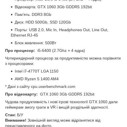
Відеокарта: GTX 1060 3Gb GDDR5 192bit
Пам'ять: DDR3 8Gb
Диск: HDD 500Gb, SSD 120Gb
Порты: USB 2.0, Mic In, Headphones Out, Line Out,
Ethernet RJ-45
Блок живлення: 500Вт
Про процесор:
i5-6400 (2.7Ghz × 4 ядра)
Чотириядерний процесор за продуктивністю можна порівняти
з процесорами:
Intel i7-4770T LGA 1150
AMD Ryzen 5 1400 AM4
* Дані з сайту cpu.userbenchmark.com
Про відеокарту:
GTX 1060 3Gb GDDR5 192bit
Чудова продуктивність і нові ігрові технології GTX 1060 дали
геймерам змогу грати в VR і вищій роздільній здатності.
Стан:
Б/У
Внимание!
Зовнішній вигляд може відрізнятися від
представленого на фото.