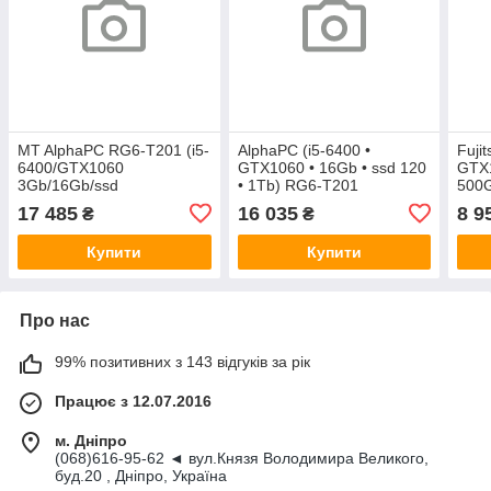
MT AlphaPC RG6-T201 (i5-
AlphaPC (i5-6400 •
Fuji
6400/GTX1060
GTX1060 • 16Gb • ssd 120
GTX1
3Gb/16Gb/ssd
• 1Tb) RG6-T201
500G
240/1Tb/500W)
17 485
16 035
8 9
₴
₴
Купити
Купити
Про нас
99% позитивних з 143 відгуків за рік
Працює з 12.07.2016
м. Дніпро
(068)616-95-62 ◄ вул.Князя Володимира Великого,
буд.20 , Дніпро, Україна