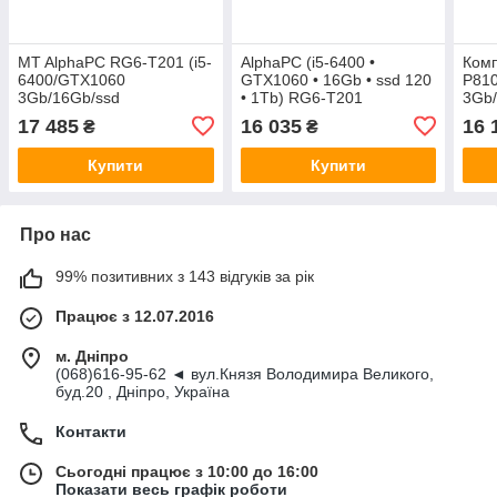
MT AlphaPC RG6-T201 (i5-
AlphaPC (i5-6400 •
Ком
6400/GTX1060
GTX1060 • 16Gb • ssd 120
P810
3Gb/16Gb/ssd
• 1Tb) RG6-T201
3Gb/
240/1Tb/500W)
ren
17 485
16 035
16 
₴
₴
Купити
Купити
Про нас
99% позитивних з 143 відгуків за рік
Працює з 12.07.2016
м. Дніпро
(068)616-95-62 ◄ вул.Князя Володимира Великого,
буд.20 , Дніпро, Україна
Контакти
Сьогодні працює з 10:00 до 16:00
Показати весь графік роботи