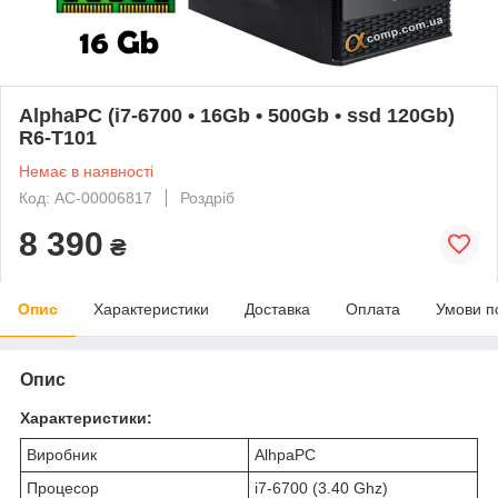
AlphaPC (i7-6700 • 16Gb • 500Gb • ssd 120Gb)
R6-T101
Немає в наявності
Код: AC-00006817
Роздріб
8 390
₴
Опис
Характеристики
Доставка
Оплата
Умови п
Опис
Характеристики:
Виробник
AlhpaPC
Процесор
i7-6700 (3.40 Ghz)