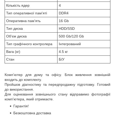
Кількість ядер
4
Тип оперативної пам'яті
DDR4
Оперативна пам'ять
16 Gb
Тип диска
HDD/SSD
Об'єм диска
500 Gb/120 Gb
Тип графічного контролера
Інтегрований
Вага (кг)
4.5 кг
Стан
Б/У
Комп'ютер для дому та офісу. Блок живлення зовнішній
входить до комплекту.
Пройшов діагностику та передпродажну підготовку. Готовий
до використання.
Для оцінювання зовнішнього стану відправимо фотографії
комп'ютера, який отримаєте.
Гарантія!
Безкоштовна доставка