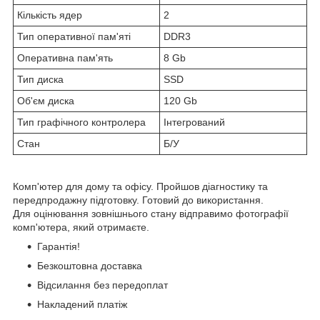
Кількість ядер
2
Тип оперативної пам'яті
DDR3
Оперативна пам'ять
8 Gb
Тип диска
SSD
Об'єм диска
120 Gb
Тип графічного контролера
Інтегрований
Стан
Б/У
Комп'ютер для дому та офісу. Пройшов діагностику та
передпродажну підготовку. Готовий до використання.
Для оцінювання зовнішнього стану відправимо фотографії
комп'ютера, який отримаєте.
Гарантія!
Безкоштовна доставка
Відсилання без передоплат
Накладений платіж