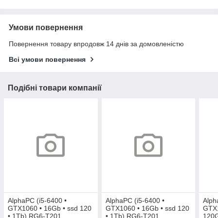
Умови повернення
Повернення товару впродовж 14 днів за домовленістю
Всі умови повернення
Подібні товари компанії
AlphaPC (i5-6400 •
AlphaPC (i5-6400 •
Alph
GTX1060 • 16Gb • ssd 120
GTX1060 • 16Gb • ssd 120
GTX1
• 1Tb) RG6-T201
• 1Tb) RG6-T201
120G