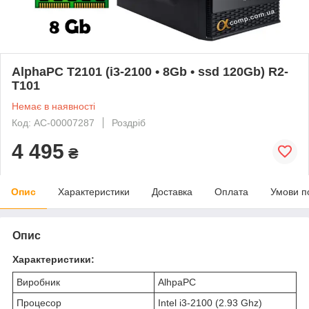
AlphaPC T2101 (i3-2100 • 8Gb • ssd 120Gb) R2-
T101
Немає в наявності
Код: AC-00007287
Роздріб
4 495
₴
Опис
Характеристики
Доставка
Оплата
Умови п
Опис
Характеристики:
Виробник
AlhpaPC
Процесор
Intel i3-2100 (2.93 Ghz)