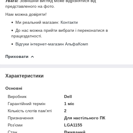
Увага!
Зовнішній вигляд може відрізнятися від
представленого на фото.
Нам можна довіряти!
Ми реальний магазин:
Контакти
До нас можна прийти вибрати і переконатися в
працездатності.
Відгуки інтернет-магазин АльфаКомп
Приховати
Характеристики
Основні
Виробник
Dell
Гарантійний термін
1 міс
Кількість слотів пам'яті
2
Призначення
Для настільного ПК
Роз'єми
LGA1155
Стан
Вживаний