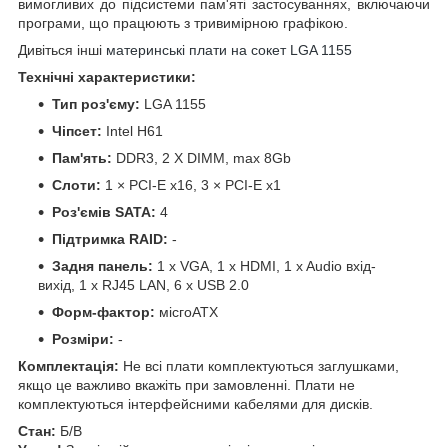
вимогливих до підсистеми пам'яті застосуваннях, включаючи
програми, що працюють з тривимірною графікою.
Дивіться інші
материнські плати на сокет LGA 1155
Технічні характеристики:
Тип роз'єму:
LGA 1155
Чіпсет:
Intel H61
Пам'ять:
DDR3, 2 X DIMM, max 8Gb
Слоти:
1 × РСІ-Е х16, 3 × РСІ-Е х1
Роз'ємів ЅАТА:
4
Підтримка RAID:
-
Задня панель:
1 x VGA, 1 x HDMI, 1 x Audio вхід-
вихід, 1 x RJ45 LAN, 6 x USB 2.0
Форм-фaĸтop:
місгоАТХ
Розміри:
-
Комплектація:
Не всі плати комплектуються заглушками,
якщо це важливо вкажіть при замовленні. Плати не
комплектуються інтерфейсними кабелями для дисків.
Стан:
Б/В