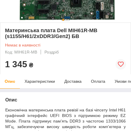
Материнська плата Dell MIH61R-MB
(s1155/H61/2xDDR3/Gen2) БВ
Немає в наявності
Код: MIH61R-MB
Роздріб
1 345
₴
Опис
Характеристики
Доставка
Оплата
Умови п
Опис
Економічна материнська плата ревізії на базі чіпсету Intel H61
графічний інтерфейс UEFI BIOS з підтримкою режиму EZ
Mode. Плата підтримує пам'ять DDR3 з частотою 1333/1066
МГц, забезпечуючи високу швидкість роботи комп'ютера у