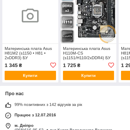
Материнська плата Asus
Материнська плата Asus
Мате
H81M2 (s1150 • H81 •
H110M-CS
H81
2xDDR3) БУ
(s1151/H110/2xDDR4) БУ
(s11
1 345
1 725
1 2
₴
₴
Купити
Купити
Про нас
99% позитивних з 142 відгуків за рік
Працює з 12.07.2016
м. Дніпро
(068)616-95-62 ◄ вул.Князя Володимира Великого,