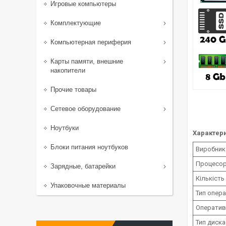
Игровые компьютеры
Комплектующие
Компьютерная периферия
Карты памяти, внешние
накопители
Прочие товары
Сетевое оборудование
Ноутбуки
Характери
Блоки питания ноутбуков
Виробник
Процесо
Зарядные, батарейки
Кількість
Упаковочные материалы
Тип опера
Оператив
Тип диска