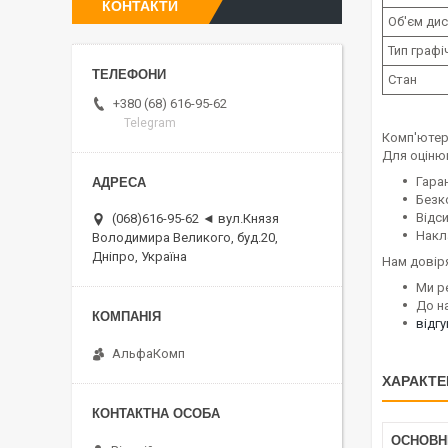
КОНТАКТИ
Об'єм ди
Тип граф
Стан
+380 (68) 616-95-62
Telegram
Комп'ютер
Для оціню
Гаран
Безк
Відс
(068)616-95-62 ◄ вул.Князя
Накл
Володимира Великого, буд.20,
Дніпро, Україна
Нам довір
Ми р
До н
відг
АльфаКомп
ХАРАКТЕ
ОСНОВН