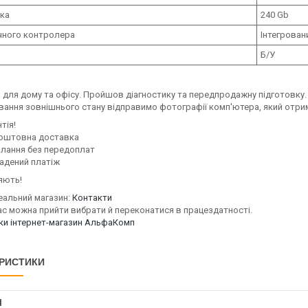
ска
240 Gb
ічного контролера
Інтегрован
Б/У
 для дому та офісу. Пройшов діагностику та передпродажну підготовку.
вання зовнішнього стану відправимо фотографії комп'ютера, який отри
тія!
оштовна доставка
илання без передоплат
адений платіж
яють!
еальний магазин:
Контакти
ас можна прийти вибрати й переконатися в працездатності.
уки інтернет-магазин АльфаКомп
РИСТИКИ
І