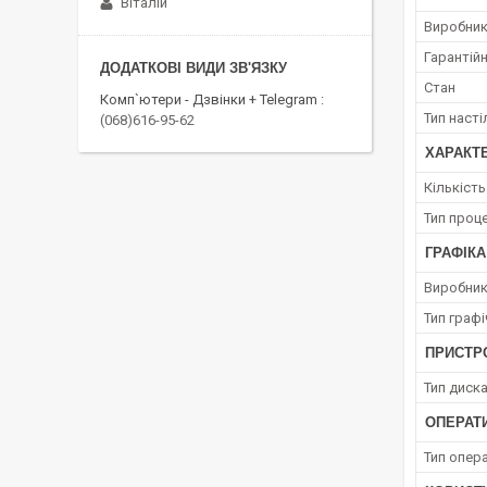
Віталій
Виробни
Гарантійн
Стан
Комп`ютери - Дзвінки + Telegram
Тип наст
(068)616-95-62
ХАРАКТ
Кількіст
Тип проц
ГРАФІКА
Виробник
Тип граф
ПРИСТРО
Тип диск
ОПЕРАТ
Тип опера