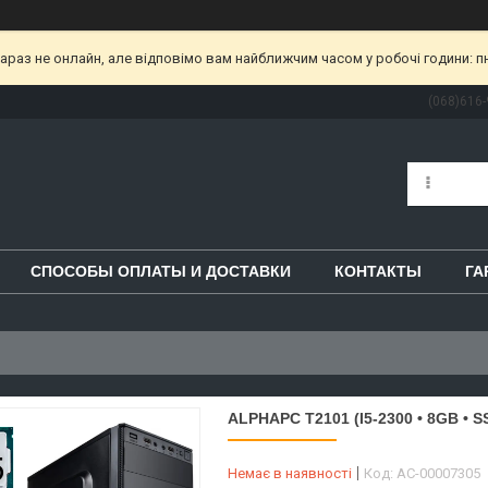
раз не онлайн, але відповімо вам найближчим часом у робочі години: пн-пт
(068)616-
СПОСОБЫ ОПЛАТЫ И ДОСТАВКИ
КОНТАКТЫ
ГА
ALPHAPC T2101 (I5-2300 • 8GB • 
Немає в наявності
Код:
AC-00007305