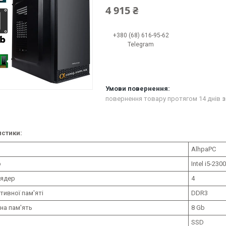
4 915 ₴
+380 (68) 616-95-62
Telegram
повернення товару протягом 14 днів
з
стики:
AlhpaPC
р
Intel i5-230
 ядер
4
тивної пам'яті
DDR3
на пам'ять
8 Gb
SSD