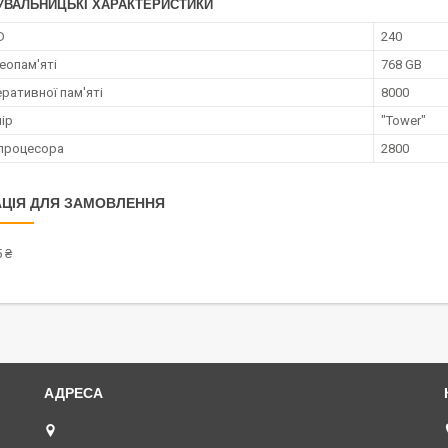
УВАЛЬНИЦЬКІ ХАРАКТЕРИСТИКИ
D
240
еопам'яті
768 GB
ративної пам'яті
8000
ір
"Tower"
процесора
2800
ЦІЯ ДЛЯ ЗАМОВЛЕННЯ
 ₴
(068)616-95-62 ◄ вул.Князя Володимира Великого,
буд.20, Дніпро, Україна