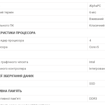
к
AlphaPC
ий термін
6 міс
Вживаний
ільного ПК
Класичний
ЕРИСТИКИ ПРОЦЕСОРА
ь ядер процесора
4
есора
Core i5
 графічного чіпсета
Intel
ічного контролера
Інтегрован
Ї ЗБЕРІГАННЯ ДАНИХ
а
SSD
ИВНА ПАМ'ЯТЬ
тивної пам'яті
DDR3