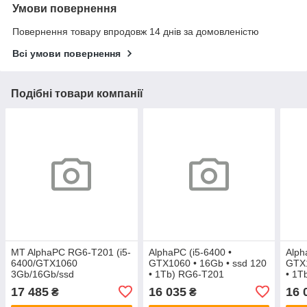
Умови повернення
Повернення товару впродовж 14 днів за домовленістю
Всі умови повернення
Подібні товари компанії
MT AlphaPC RG6-T201 (i5-
AlphaPC (i5-6400 •
Alph
6400/GTX1060
GTX1060 • 16Gb • ssd 120
GTX1
3Gb/16Gb/ssd
• 1Tb) RG6-T201
• 1T
240/1Tb/500W)
17 485
16 035
16 
₴
₴