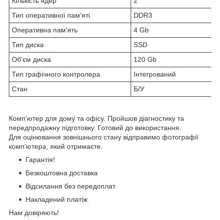
Кількість ядер
2
Тип оперативної пам'яті
DDR3
Оперативна пам'ять
4 Gb
Тип диска
SSD
Об'єм диска
120 Gb
Тип графічного контролера
Інтегрований
Стан
Б/У
Комп'ютер для дому та офісу. Пройшов діагностику та
передпродажну підготовку. Готовий до використання.
Для оцінювання зовнішнього стану відправимо фотографії
комп'ютера, який отримаєте.
Гарантія!
Безкоштовна доставка
Відсилання без передоплат
Накладений платіж
Нам довіряють!