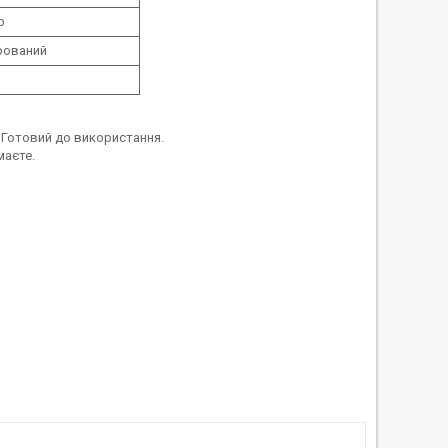
b
рований
 Готовий до використання.
маєте.