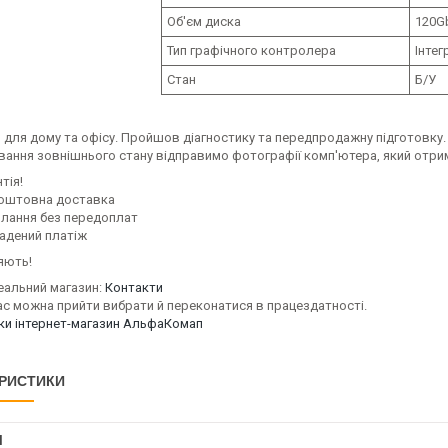
Об'єм диска
120G
Тип графічного контролера
Інтег
Стан
Б/У
 для дому та офісу. Пройшов діагностику та передпродажну підготовку.
вання зовнішнього стану відправимо фотографії комп'ютера, який отри
тія!
оштовна доставка
илання без передоплат
адений платіж
яють!
еальний магазин:
Контакти
ас можна прийти вибрати й переконатися в працездатності.
уки інтернет-магазин АльфаКомап
РИСТИКИ
І