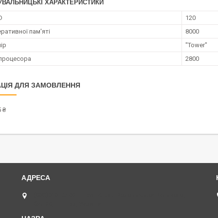
УВАЛЬНИЦЬКІ ХАРАКТЕРИСТИКИ
D
120
ративної пам'яті
8000
ір
"Tower"
процесора
2800
ЦІЯ ДЛЯ ЗАМОВЛЕННЯ
 ₴
(068)616-95-62 ◄ вул.Князя Володимира Великого,
буд.20, Дніпро, Україна