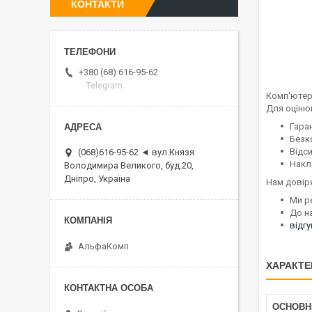
КОНТАКТИ
+380 (68) 616-95-62
Telegram
Комп'ютер
Для оціню
Гаран
Безк
Відс
(068)616-95-62 ◄ вул.Князя
Накл
Володимира Великого, буд.20,
Дніпро, Україна
Нам довір
Ми р
До н
відг
АльфаКомп
ХАРАКТЕ
ОСНОВН