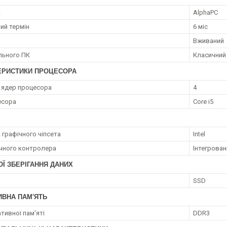
к
AlphaPC
ий термін
6 міс
Вживаний
ільного ПК
Класичний
ЕРИСТИКИ ПРОЦЕСОРА
ь ядер процесора
4
есора
Core i5
 графічного чіпсета
Intel
ічного контролера
Інтегрован
Ї ЗБЕРІГАННЯ ДАНИХ
а
SSD
ИВНА ПАМ'ЯТЬ
тивної пам'яті
DDR3