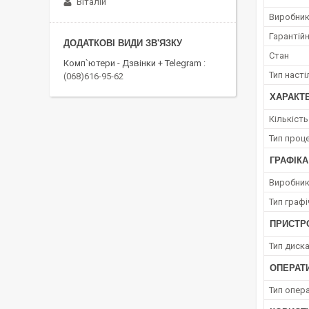
Віталій
Виробни
Гарантійн
Стан
Комп`ютери - Дзвінки + Telegram
Тип наст
(068)616-95-62
ХАРАКТ
Кількіст
Тип проц
ГРАФІКА
Виробник
Тип граф
ПРИСТРО
Тип диск
ОПЕРАТ
Тип опера