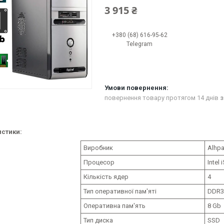
3 915 ₴
+380 (68) 616-95-62
Telegram
повернення товару протягом 14 днів
з
стики:
Виробник
Alhp
Процесор
Intel 
Кількість ядер
4
Тип оперативної пам'яті
DDR3
Оперативна пам'ять
8 Gb
Тип диска
SSD