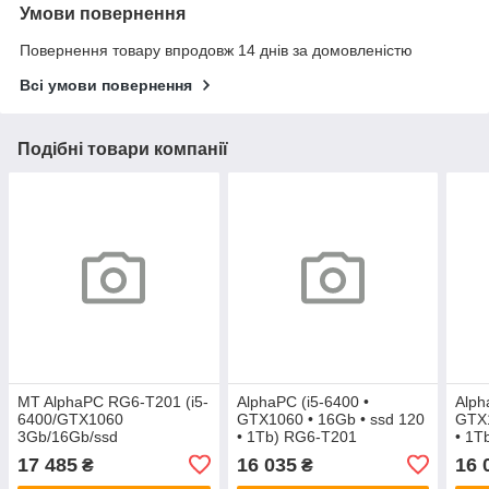
Умови повернення
Повернення товару впродовж 14 днів за домовленістю
Всі умови повернення
Подібні товари компанії
MT AlphaPC RG6-T201 (i5-
AlphaPC (i5-6400 •
Alph
6400/GTX1060
GTX1060 • 16Gb • ssd 120
GTX1
3Gb/16Gb/ssd
• 1Tb) RG6-T201
• 1T
240/1Tb/500W)
17 485
16 035
16 
₴
₴