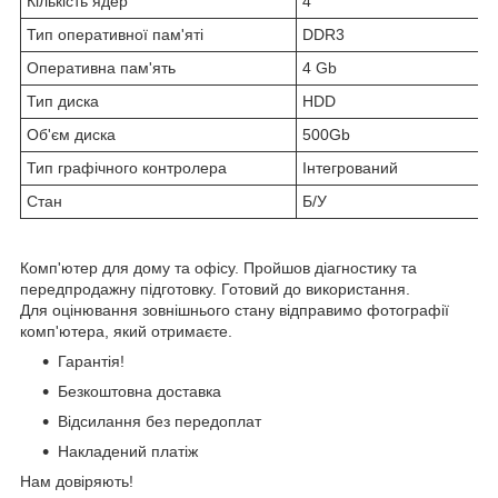
Кількість ядер
4
Тип оперативної пам'яті
DDR3
Оперативна пам'ять
4 Gb
Тип диска
HDD
Об'єм диска
500Gb
Тип графічного контролера
Інтегрований
Стан
Б/У
Комп'ютер для дому та офісу. Пройшов діагностику та
передпродажну підготовку. Готовий до використання.
Для оцінювання зовнішнього стану відправимо фотографії
комп'ютера, який отримаєте.
Гарантія!
Безкоштовна доставка
Відсилання без передоплат
Накладений платіж
Нам довіряють!