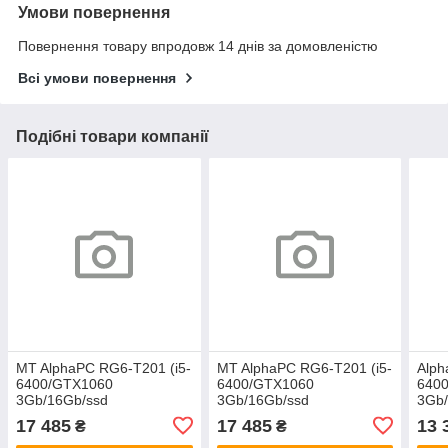
Умови повернення
Повернення товару впродовж 14 днів за домовленістю
Всі умови повернення
Подібні товари компанії
MT AlphaPC RG6-T201 (i5-
MT AlphaPC RG6-T201 (i5-
Alph
6400/GTX1060
6400/GTX1060
640
3Gb/16Gb/ssd
3Gb/16Gb/ssd
3Gb/
240/1Tb/500W)
240/1Tb/500W)
17 485
17 485
13 
₴
₴