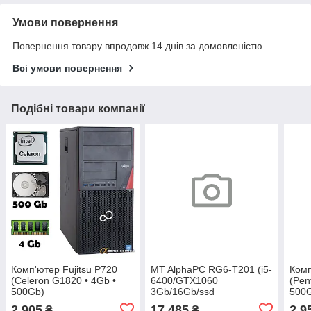
Умови повернення
Повернення товару впродовж 14 днів за домовленістю
Всі умови повернення
Подібні товари компанії
Комп'ютер Fujitsu P720
MT AlphaPC RG6-T201 (i5-
Комп
(Celeron G1820 • 4Gb •
6400/GTX1060
(Pen
500Gb)
3Gb/16Gb/ssd
500
240/1Tb/500W)
2 905
17 485
2 9
₴
₴