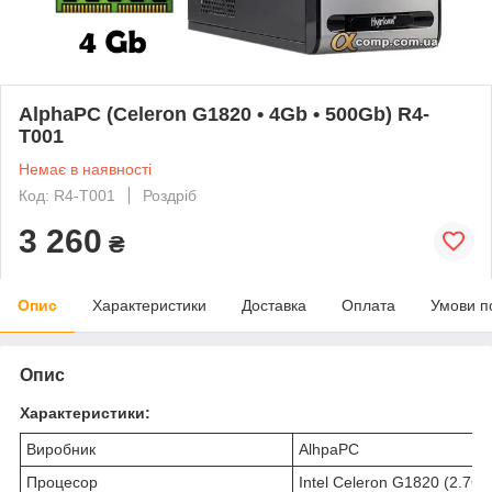
AlphaPC (Celeron G1820 • 4Gb • 500Gb) R4-
T001
Немає в наявності
Код: R4-T001
Роздріб
3 260
₴
Опис
Характеристики
Доставка
Оплата
Умови п
Опис
Характеристики:
Виробник
AlhpaPC
Процесор
Intel Celeron G1820 (2.7Gh