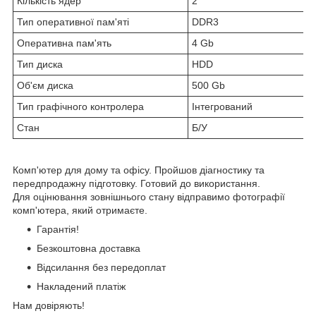
Кількість ядер
2
Тип оперативної пам'яті
DDR3
Оперативна пам'ять
4 Gb
Тип диска
HDD
Об'єм диска
500 Gb
Тип графічного контролера
Інтегрований
Стан
Б/У
Комп'ютер для дому та офісу. Пройшов діагностику та
передпродажну підготовку. Готовий до використання.
Для оцінювання зовнішнього стану відправимо фотографії
комп'ютера, який отримаєте.
Гарантія!
Безкоштовна доставка
Відсилання без передоплат
Накладений платіж
Нам довіряють!