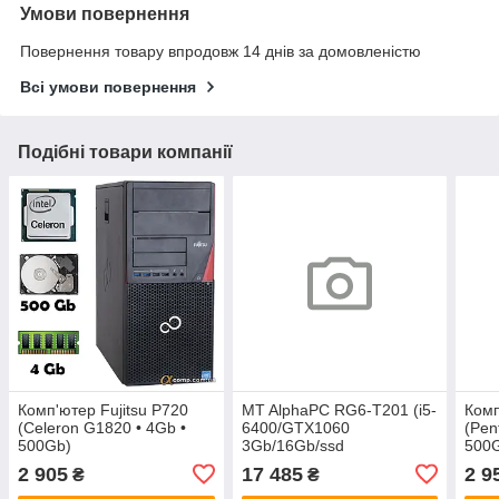
Умови повернення
Повернення товару впродовж 14 днів за домовленістю
Всі умови повернення
Подібні товари компанії
Комп'ютер Fujitsu P720
MT AlphaPC RG6-T201 (i5-
Комп
(Celeron G1820 • 4Gb •
6400/GTX1060
(Pen
500Gb)
3Gb/16Gb/ssd
500
240/1Tb/500W)
2 905
17 485
2 9
₴
₴