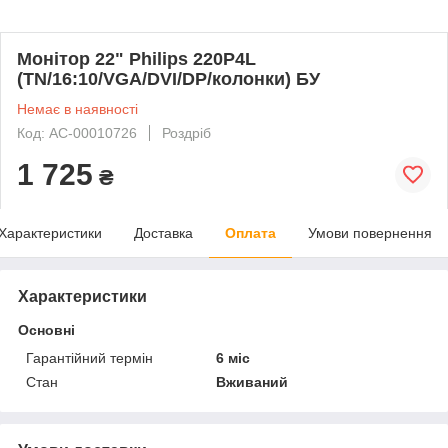
Монітор 22" Philips 220P4L
(TN/16:10/VGA/DVI/DP/колонки) БУ
Немає в наявності
Код: AC-00010726
Роздріб
1 725
₴
Характеристики
Доставка
Оплата
Умови повернення
Характеристики
Основні
Гарантійний термін
6 міс
Стан
Вживаний