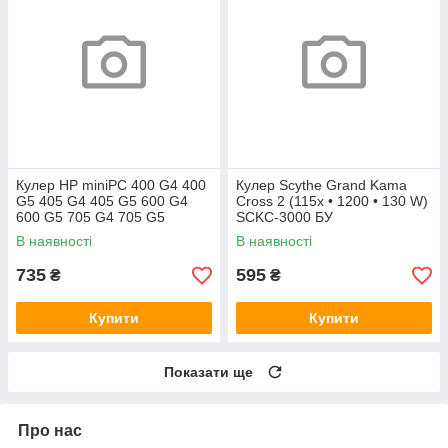
Кулер HP miniPC 400 G4 400
Кулер Scythe Grand Kama
G5 405 G4 405 G5 600 G4
Cross 2 (115x • 1200 • 130 W)
600 G5 705 G4 705 G5
SCKC-3000 БУ
(L19561-001)
В наявності
В наявності
735
595
₴
₴
Купити
Купити
Показати ще
Про нас