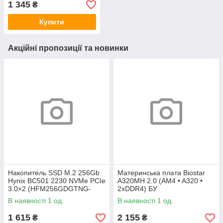
1 345
₴
Купити
Акційні пропозиції та новинки
Накопитель SSD M.2 256Gb
Материнська плата Biostar
Hynix BC501 2230 NVMe PCIe
A320MH 2.0 (AM4 • A320 •
3.0×2 (HFM256GDGTNG-
2xDDR4) БУ
83A0A) 800/1600 БУ
В наявності 1 од.
В наявності 1 од.
1 615
2 155
₴
₴