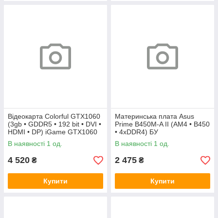
Відеокарта Colorful GTX1060
Материнська плата Asus
(3gb • GDDR5 • 192 bit • DVI •
Prime B450M-A II (AM4 • B450
HDMI • DP) iGame GTX1060
• 4xDDR4) БУ
Vulcan U 3G БУ
В наявності 1 од.
В наявності 1 од.
4 520
2 475
₴
₴
Купити
Купити