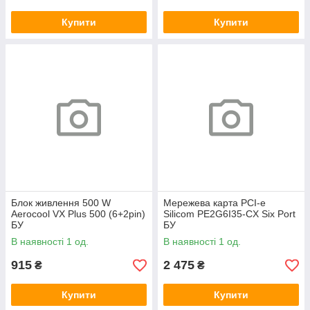
Купити
Купити
Блок живлення 500 W
Мережева карта PCI-e
Aerocool VX Plus 500 (6+2pin)
Silicom PE2G6I35-CX Six Port
БУ
БУ
В наявності 1 од.
В наявності 1 од.
915
2 475
₴
₴
Купити
Купити