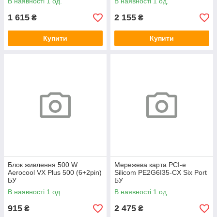
В наявності 1 од.
В наявності 1 од.
1 615
2 155
₴
₴
Купити
Купити
Блок живлення 500 W
Мережева карта PCI-e
Aerocool VX Plus 500 (6+2pin)
Silicom PE2G6I35-CX Six Port
БУ
БУ
В наявності 1 од.
В наявності 1 од.
915
2 475
₴
₴