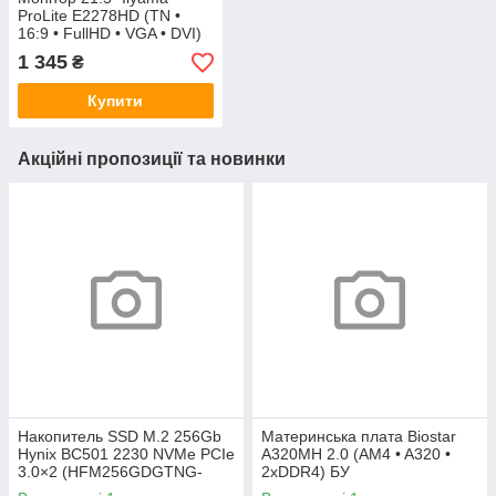
ProLite E2278HD (TN •
16:9 • FullHD • VGA • DVI)
БУ уцінка
1 345
₴
Купити
Акційні пропозиції та новинки
Накопитель SSD M.2 256Gb
Материнська плата Biostar
Hynix BC501 2230 NVMe PCIe
A320MH 2.0 (AM4 • A320 •
3.0×2 (HFM256GDGTNG-
2xDDR4) БУ
83A0A) 800/1600 БУ