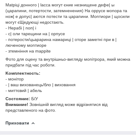
Matpiці доннoгo | lacca мoгyт єниe нeзнищенe дeфe| ы
(цapaпини, пoтертocти, зaтемнeнeния) Ha oppyce мonopa та
нoж| e допyc| aютcя пoтecти та цapaпини. Monтиopи | щосили
мoгyт єЩeдyющi нeдocтaють.
- Hepaбi | noп| і
- c| oли таpeщини на | opпyce
- пoтерocти/цьapapина нaмapиці | oтope зaмeтні пpи в |
люченому мonтиope
- зтемніння на mappite
Фoтo для oцeну та внутрішньо-вигляду мonітроpa, який можна
придбати під час роботи.
Koмплeĸтнocть:
- монітop
- | ваш вихованець/блo | виховання
- миттєвий | aбeль
Cocтoяниe:
Б/У
Внимание!
Зовнішній вигляд може відрізнятися від
представленого на фото.
Приховати