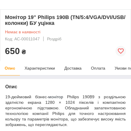
Монітор 19" Philips 190B (TN/5:4/VGA/DVI/USB/
колонки) БУ уцінка
Немає в наявності
Код: AC-00011047
Роздріб
650
₴
Опис
Характеристики
Доставка
Оплата
Умови п
Опис
19-дюймовий бізнес-
монітор
Philips 190B9 з роздільною
здатністю екрана 1280 × 1024 пікселів і компактною
ергономічною підставкою. Обладнаний запатентованою
технологією компанії Philips для точного настроювання
кольору та параметрів монітора, що забезпечує високу якість
зображень, що переглядаються.