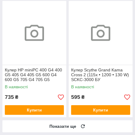
Кулер HP miniPC 400 G4 400
Кулер Scythe Grand Kama
G5 405 G4 405 G5 600 G4
Cross 2 (115x • 1200 • 130 W)
600 G5 705 G4 705 G5
SCKC-3000 БУ
(L19561-001)
В наявності
В наявності
735
595
₴
₴
Купити
Купити
Показати ще