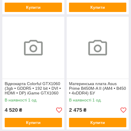
Купити
Купити
Відеокарта Colorful GTX1060
Материнська плата Asus
(3gb • GDDR5 • 192 bit • DVI •
Prime B450M-A II (AM4 • B450
HDMI • DP) iGame GTX1060
• 4xDDR4) БУ
Vulcan U 3G БУ
В наявності 1 од.
В наявності 1 од.
4 520
2 475
₴
₴
Купити
Купити