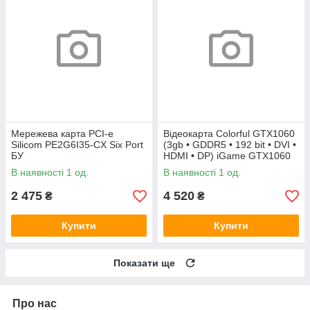
Мережева карта PCI-e
Відеокарта Colorful GTX1060
Silicom PE2G6I35-CX Six Port
(3gb • GDDR5 • 192 bit • DVI •
БУ
HDMI • DP) iGame GTX1060
Vulcan U 3G БУ
В наявності 1 од.
В наявності 1 од.
2 475
4 520
₴
₴
Купити
Купити
Показати ще
Про нас