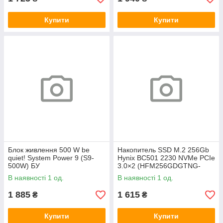
Купити
Купити
Блок живлення 500 W be
Накопитель SSD M.2 256Gb
quiet! System Power 9 (S9-
Hynix BC501 2230 NVMe PCIe
500W) БУ
3.0×2 (HFM256GDGTNG-
83A0A) 800/1600 БУ
В наявності 1 од.
В наявності 1 од.
1 885
1 615
₴
₴
Купити
Купити