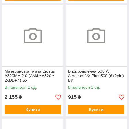
Материнська плата Biostar
Блок живлення 500 W
A320MH 2.0 (AM4 • A320 •
Aerocool VX Plus 500 (6+2pin)
2xDDR4) БУ
БУ
В наявності 1 од.
В наявності 1 од.
2 155
915
₴
₴
Купити
Купити