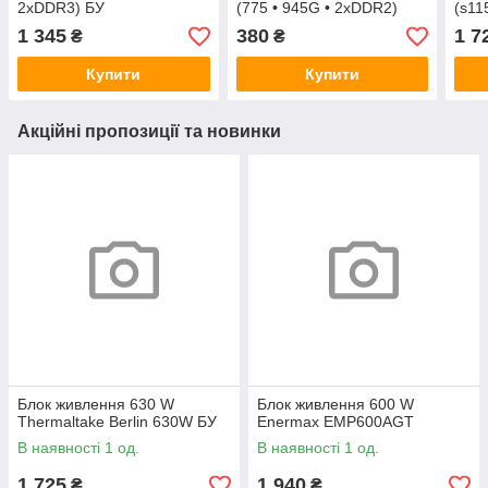
2xDDR3) БУ
(775 • 945G • 2xDDR2)
(s11
1 345
380
1 7
₴
₴
Купити
Купити
Акційні пропозиції та новинки
Блок живлення 630 W
Блок живлення 600 W
Thermaltake Berlin 630W БУ
Enermax EMP600AGT
В наявності 1 од.
В наявності 1 од.
1 725
1 940
₴
₴