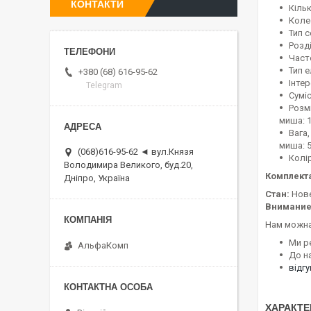
КОНТАКТИ
Кільк
Коле
Тип 
Розді
Часто
Тип е
+380 (68) 616-95-62
Інте
Telegram
Суміс
Розмі
миша: 1
Вага,
миша: 
(068)616-95-62 ◄ вул.Князя
Колі
Володимира Великого, буд.20,
Комплект
Дніпро, Україна
Стан:
Нов
Внимание
Нам можна
Ми р
АльфаКомп
До н
відг
ХАРАКТЕ