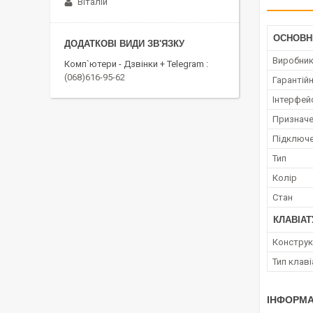
Віталій
ОСНОВН
Виробни
Комп`ютери - Дзвінки + Telegram
(068)616-95-62
Гарантійн
Інтерфей
Признач
Підключ
Тип
Колір
Стан
КЛАВІАТ
Конструк
Тип клав
ІНФОРМА