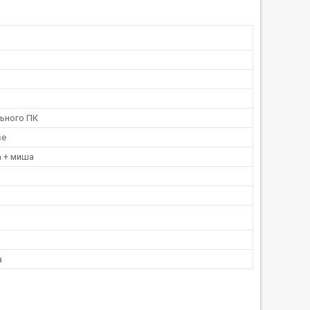
льного ПК
ве
а + миша
а