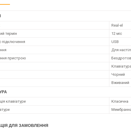
І
к
Real-el
ий термін
12 міс
с підключення
USB
ення
Для насті
ення пристрою
Бездрото
Клавіатур
Чорний
Вживаний
УРА
ція клавіатури
Класична
іатури
Мембранн
ЦІЯ ДЛЯ ЗАМОВЛЕННЯ