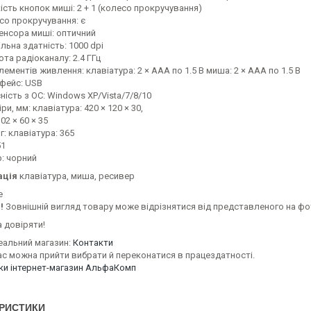
ість кнопок миші: 2 + 1 (колесо прокручування)
со прокручування: є
сенсора миші: оптичний
льна здатність: 1000 dpi
та радіоканалу: 2.4 ГГц
лементів живлення: клавіатура: 2 × AAA по 1.5 В миша: 2 × AAA по 1.5 В
рфейс: USB
ність з ОС: Windows XP/Vista/7/8/10
ри, мм: клавіатура: 420 × 120 × 30,
02 × 60 × 35
 г: клавіатура: 365
51
р: чорний
ація
клавіатура, миша, ресивер
е
!
Зовнішній вигляд товару може відрізнятися від представленого на фо
 довіряти!
еальний магазин:
Контакти
ас можна прийти вибрати й переконатися в працездатності.
уки інтернет-магазин АльфаКомп
РИСТИКИ