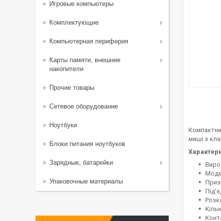
Игровые компьютеры
Комплектующие
Компьютерная периферия
Карты памяти, внешние
накопители
Прочие товары
Сетевое оборудование
Ноутбуки
Компактни
миші з кла
Блоки питания ноутбуков
Характери
Зарядные, батарейки
Виро
Модел
Упаковочные материалы
Приз
Під'
Розк
Кільк
Конт