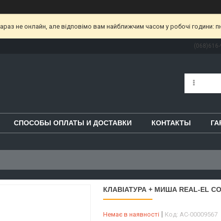
раз не онлайн, але відповімо вам найближчим часом у робочі години: пн-пт
(068)616-
СПОСОБЫ ОПЛАТЫ И ДОСТАВКИ
КОНТАКТЫ
ГА
КЛАВІАТУРА + МИША REAL-EL C
Немає в наявності
Код:
AC-00009567