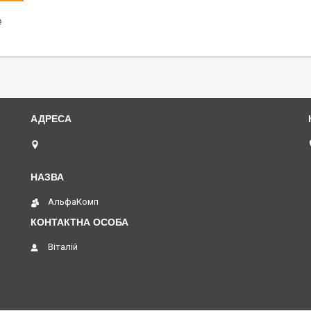
₴
(068)616-95-62 ◄ вул.Князя Володимира Великого,
буд.20, Дніпро, Україна
АльфаКомп
Віталій