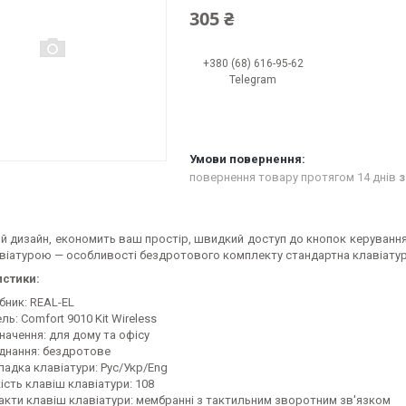
305 ₴
+380 (68) 616-95-62
Telegram
повернення товару протягом 14 днів
з
й дизайн, економить ваш простір, швидкий доступ до кнопок керування 
віатурою — особливості бездротового комплекту стандартна клавіатура 
стики:
бник: REAL-EL
ь: Comfort 9010 Kit Wireless
начення: для дому та офісу
єднання: бездротове
ладка клавіатури: Рус/Укр/Eng
ість клавіш клавіатури: 108
акти клавіш клавіатури: мембранні з тактильним зворотним зв'язком