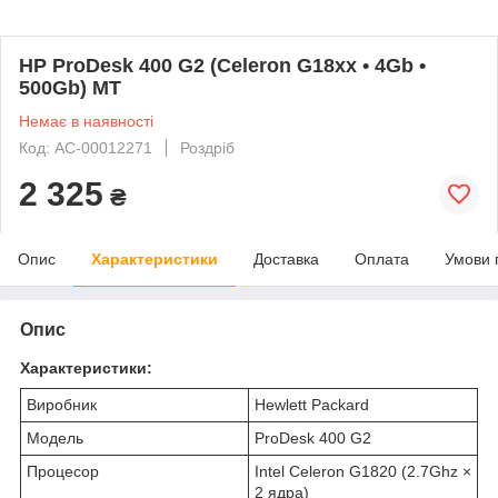
HP ProDesk 400 G2 (Celeron G18xx • 4Gb •
500Gb) MT
Немає в наявності
Код: AC-00012271
Роздріб
2 325
₴
Опис
Характеристики
Доставка
Оплата
Умови 
Опис
Характеристики:
Виробник
Hewlett Packard
Модель
ProDesk 400 G2
Процесор
Intel Celeron G1820 (2.7Ghz ×
2 ядра)