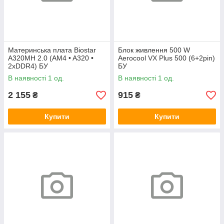
Материнська плата Biostar
Блок живлення 500 W
A320MH 2.0 (AM4 • A320 •
Aerocool VX Plus 500 (6+2pin)
2xDDR4) БУ
БУ
В наявності 1 од.
В наявності 1 од.
2 155
915
₴
₴
Купити
Купити