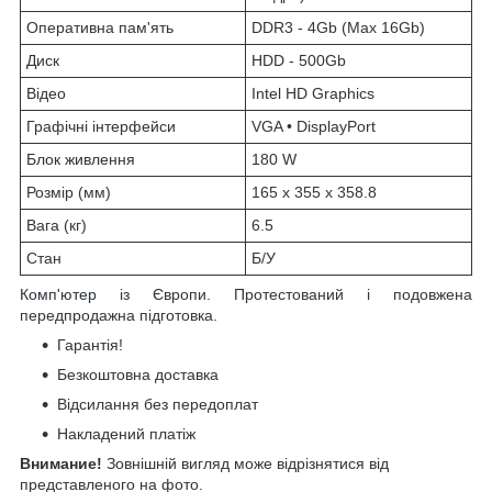
Оперативна пам'ять
DDR3 - 4Gb (Max 16Gb)
Диск
HDD - 500Gb
Відео
Intel HD Graphics
Графічні інтерфейси
VGA • DisplayPort
Блок живлення
180 W
Розмір (мм)
165 x 355 x 358.8
Вага (кг)
6.5
Стан
Б/У
Комп'ютер
із Європи. Протестований і подовжена
передпродажна підготовка.
Гарантія!
Безкоштовна доставка
Відсилання без передоплат
Накладений платіж
Внимание!
Зовнішній вигляд може відрізнятися від
представленого на фото.