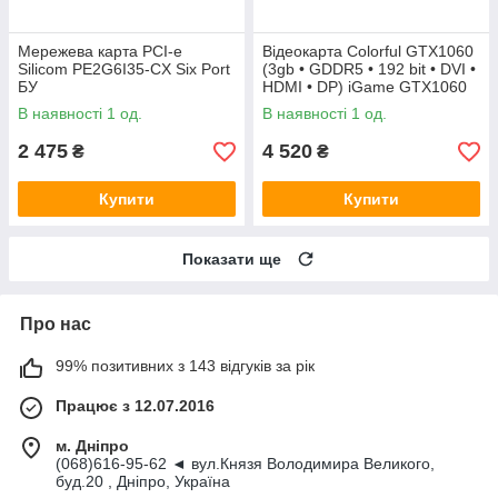
Мережева карта PCI-e
Відеокарта Colorful GTX1060
Silicom PE2G6I35-CX Six Port
(3gb • GDDR5 • 192 bit • DVI •
БУ
HDMI • DP) iGame GTX1060
Vulcan U 3G БУ
В наявності 1 од.
В наявності 1 од.
2 475
4 520
₴
₴
Купити
Купити
Показати ще
Про нас
99% позитивних з 143 відгуків за рік
Працює з 12.07.2016
м. Дніпро
(068)616-95-62 ◄ вул.Князя Володимира Великого,
буд.20 , Дніпро, Україна