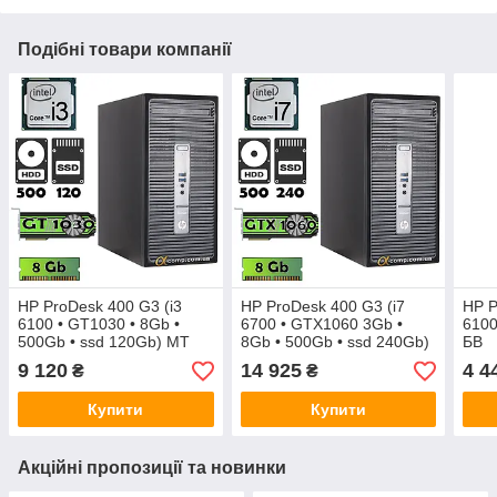
Подібні товари компанії
HP ProDesk 400 G3 (i3
HP ProDesk 400 G3 (i7
HP P
6100 • GT1030 • 8Gb •
6700 • GTX1060 3Gb •
6100
500Gb • ssd 120Gb) MT
8Gb • 500Gb • ssd 240Gb)
БВ
MT
9 120
14 925
4 4
₴
₴
Купити
Купити
Акційні пропозиції та новинки