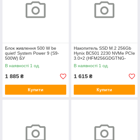
Блок живлення 500 W be
Накопитель SSD M.2 256Gb
quiet! System Power 9 (S9-
Hynix BC501 2230 NVMe PCIe
500W) БУ
3.0×2 (HFM256GDGTNG-
83A0A) 800/1600 БУ
В наявності 1 од.
В наявності 1 од.
1 885
1 615
₴
₴
Купити
Купити