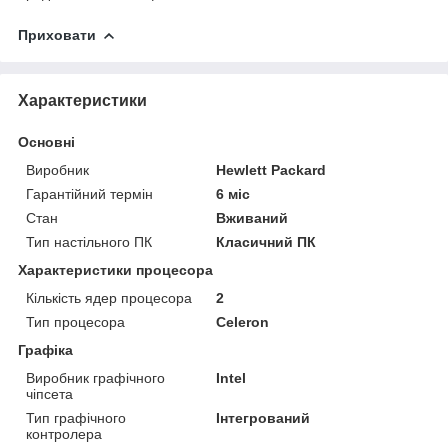
Приховати
Характеристики
Основні
Виробник
Hewlett Packard
Гарантійний термін
6 міс
Стан
Вживаний
Тип настільного ПК
Класичний ПК
Характеристики процесора
Кількість ядер процесора
2
Тип процесора
Celeron
Графіка
Виробник графічного
Intel
чіпсета
Тип графічного
Інтегрований
контролера