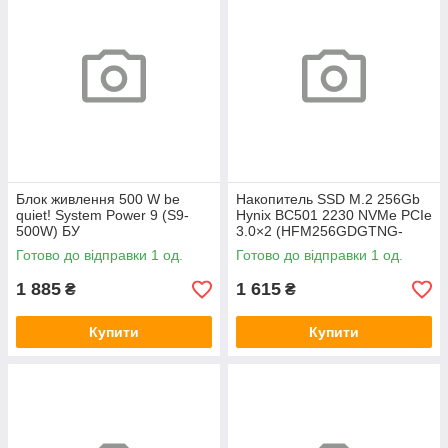
Блок живлення 500 W be
Накопитель SSD M.2 256Gb
quiet! System Power 9 (S9-
Hynix BC501 2230 NVMe PCIe
500W) БУ
3.0×2 (HFM256GDGTNG-
83A0A) 800/1600 БУ
Готово до відправки 1 од.
Готово до відправки 1 од.
1 885
1 615
₴
₴
Купити
Купити