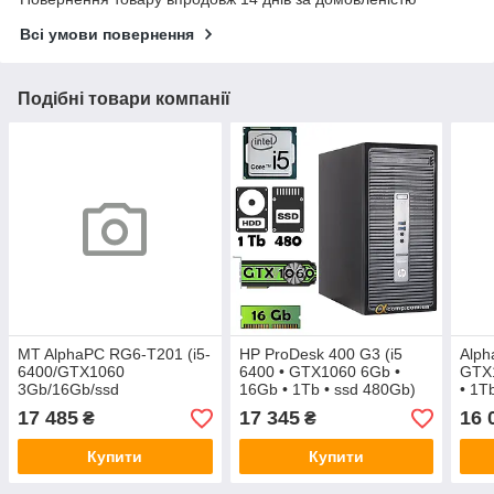
Всі умови повернення
Подібні товари компанії
MT AlphaPC RG6-T201 (i5-
HP ProDesk 400 G3 (i5
Alph
6400/GTX1060
6400 • GTX1060 6Gb •
GTX1
3Gb/16Gb/ssd
16Gb • 1Tb • ssd 480Gb)
• 1T
240/1Tb/500W)
MT
17 485
17 345
16 
₴
₴
Купити
Купити