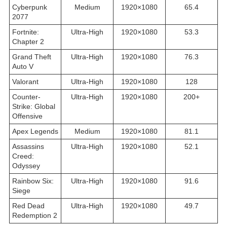
Cyberpunk
Medium
1920×1080
65.4
2077
Fortnite:
Ultra-High
1920×1080
53.3
Chapter 2
Grand Theft
Ultra-High
1920×1080
76.3
Auto V
Valorant
Ultra-High
1920×1080
128
Counter-
Ultra-High
1920×1080
200+
Strike: Global
Offensive
Apex Legends
Medium
1920×1080
81.1
Assassins
Ultra-High
1920×1080
52.1
Creed:
Odyssey
Rainbow Six:
Ultra-High
1920×1080
91.6
Siege
Red Dead
Ultra-High
1920×1080
49.7
Redemption 2