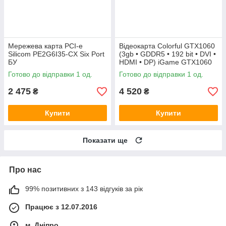
Мережева карта PCI-e
Відеокарта Colorful GTX1060
Silicom PE2G6I35-CX Six Port
(3gb • GDDR5 • 192 bit • DVI •
БУ
HDMI • DP) iGame GTX1060
Vulcan U 3G БУ
Готово до відправки 1 од.
Готово до відправки 1 од.
2 475
4 520
₴
₴
Купити
Купити
Показати ще
Про нас
99% позитивних з 143 відгуків за рік
Працює з 12.07.2016
м. Дніпро