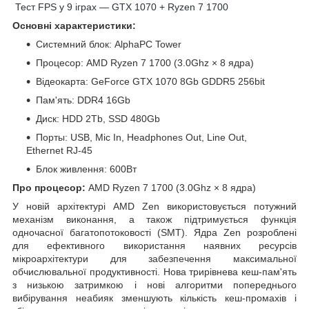
Тест FPS у 9 іграх — GTX 1070 + Ryzen 7 1700
Основні характеристики:
Системний блок: AlphaPC Tower
Процесор: AMD Ryzen 7 1700 (3.0Ghz × 8 ядра)
Відеокарта: GeForce GTX 1070 8Gb GDDR5 256bit
Пам'ять: DDR4 16Gb
Диск: HDD 2Tb, SSD 480Gb
Порты: USB, Mic In, Headphones Out, Line Out,
Ethernet RJ-45
Блок живлення: 600Вт
Про процесор:
AMD Ryzen 7 1700 (3.0Ghz × 8 ядра)
У новій архітектурі AMD Zen використовується потужний
механізм виконання, а також підтримується функція
одночасної багатопотоковості (SMT). Ядра Zen розроблені
для ефективного використання наявних ресурсів
мікроархітектури для забезпечення максимальної
обчислювальної продуктивності. Нова трирівнева кеш-пам'ять
з низькою затримкою і нові алгоритми попереднього
вибірування неабияк зменшують кількість кеш-промахів і