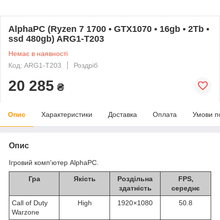
AlphaPC (Ryzen 7 1700 • GTX1070 • 16gb • 2Tb •
ssd 480gb) ARG1-T203
Немає в наявності
Код: ARG1-T203
Роздріб
20 285
₴
Опис
Характеристики
Доставка
Оплата
Умови п
Опис
Ігровий комп'ютер AlphaPC.
Гра
Якість
Роздільна
FPS,
здатність
середнє
Call of Duty
High
1920×1080
50.8
Warzone